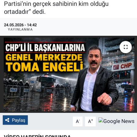
Partisi’nin gerçek sahibinin kim olduğu
ortadadır” dedi.
Politika
24.05.2026 - 14:42
Bilecik
YAYINLANMA
Kütahya
Gezi
Genel
Çevre
Yerel
Magazin
Paylaş
-
+
A
A
Bilim ve Teknoloji