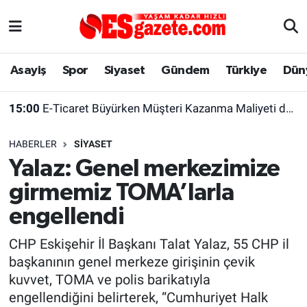
Asayiş
Yaşam
Eskişehir Nöbetçi Eczaneler
Asayiş
Spor
Siyaset
Gündem
Türkiye
Dün
Spor
Afyonkarahisar
Eskişehir Hava Durumu
15:00
E-Ticaret Büyürken Müşteri Kazanma Maliyeti de Yükseliyor
Siyaset
Eğitim
Eskişehir Trafik Yoğunluk Haritası
HABERLER
SIYASET
Gündem
Eskişehirspor Arşivi
Süper Lig Puan Durumu ve Fikstür
Yalaz: Genel merkezimize
girmemiz TOMA’larla
Türkiye
Eskişehir Arşivi
Tüm Manşetler
engellendi
Dünya
Röportaj
Son Dakika Haberleri
CHP Eskişehir İl Başkanı Talat Yalaz, 55 CHP il
başkanının genel merkeze girişinin çevik
Sağlık
Ekonomi
Haber Arşivi
kuvvet, TOMA ve polis barikatıyla
engellendiğini belirterek, “Cumhuriyet Halk
Alış-Veriş/İş dünyası
Kültür Sanat