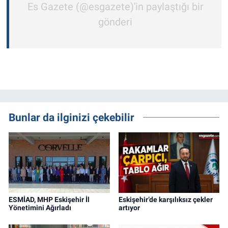
Es Gazete (@esgazete)'in paylaştığı bir
gönderi
Bunlar da ilginizi çekebilir
ESMİAD, MHP Eskişehir İl
Eskişehir’de karşılıksız çekler
Yönetimini Ağırladı
artıyor