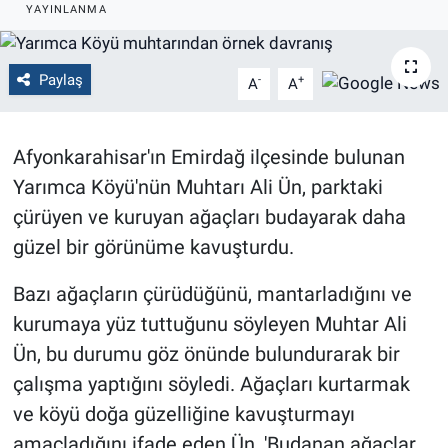
YAYINLANMA
Politika
Paylaş
-
+
A
A
Bilecik
Kütahya
Afyonkarahisar'ın Emirdağ ilçesinde bulunan
Yarımca Köyü'nün Muhtarı Ali Ün, parktaki
Gezi
çürüyen ve kuruyan ağaçları budayarak daha
Genel
güzel bir görünüme kavuşturdu.
Çevre
Bazı ağaçların çürüdüğünü, mantarladığını ve
kurumaya yüz tuttuğunu söyleyen Muhtar Ali
Yerel
Ün, bu durumu göz önünde bulundurarak bir
çalışma yaptığını söyledi. Ağaçları kurtarmak
Magazin
ve köyü doğa güzelliğine kavuşturmayı
amaçladığını ifade eden Ün, 'Budanan ağaçlar
Bilim ve Teknoloji