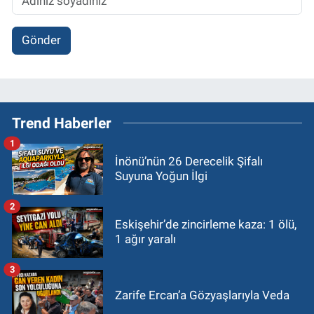
Gönder
Trend Haberler
1
İnönü’nün 26 Derecelik Şifalı
Suyuna Yoğun İlgi
2
Eskişehir’de zincirleme kaza: 1 ölü,
1 ağır yaralı
3
Zarife Ercan’a Gözyaşlarıyla Veda