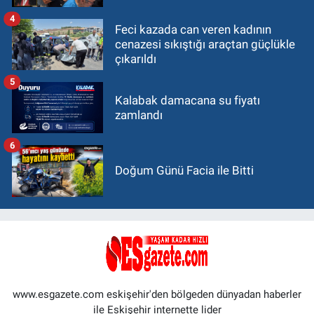
4
Feci kazada can veren kadının
cenazesi sıkıştığı araçtan güçlükle
çıkarıldı
5
Kalabak damacana su fiyatı
zamlandı
6
Doğum Günü Facia ile Bitti
www.esgazete.com eskişehir'den bölgeden dünyadan haberler
ile Eskişehir internette lider