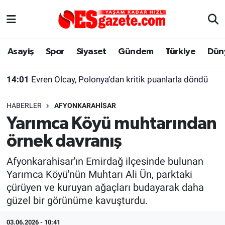
Asayiş
Yaşam
Eskişehir Nöbetçi Eczaneler
Asayiş
Spor
Siyaset
Gündem
Türkiye
Dün
Spor
Afyonkarahisar
Eskişehir Hava Durumu
14:01
Evren Olcay, Polonya’dan kritik puanlarla döndü
Siyaset
Eğitim
Eskişehir Trafik Yoğunluk Haritası
HABERLER
AFYONKARAHISAR
Gündem
Eskişehirspor Arşivi
Süper Lig Puan Durumu ve Fikstür
Yarımca Köyü muhtarından
örnek davranış
Türkiye
Eskişehir Arşivi
Tüm Manşetler
Afyonkarahisar'ın Emirdağ ilçesinde bulunan
Dünya
Röportaj
Son Dakika Haberleri
Yarımca Köyü'nün Muhtarı Ali Ün, parktaki
çürüyen ve kuruyan ağaçları budayarak daha
Sağlık
Ekonomi
Haber Arşivi
güzel bir görünüme kavuşturdu.
Alış-Veriş/İş dünyası
Kültür Sanat
03.06.2026 - 10:41