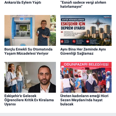
Ankara’da Eylem Yaptı
“Esnafı sadece vergi alırken
hatırlamayın”
Borçlu Emekli Su Otomatında
Aynı Bina Her Zeminde Aynı
Yaşam Mücadelesi Veriyor
Güvenliği Sağlamaz
Eskişehir’e Gelecek
Üreten kadınların emeği Hicri
Öğrencilere Kritik Ev Kiralama
Sezen Meydanı'nda hayat
Uyarısı
bulacak