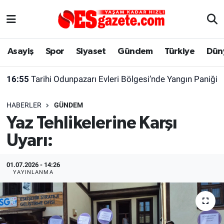
Asayiş
Yaşam
Eskişehir Nöbetçi Eczaneler
Asayiş
Spor
Siyaset
Gündem
Türkiye
Dün
Spor
Afyonkarahisar
Eskişehir Hava Durumu
16:55
Tarihi Odunpazarı Evleri Bölgesi’nde Yangın Paniği
Siyaset
Eğitim
Eskişehir Trafik Yoğunluk Haritası
HABERLER
GÜNDEM
Gündem
Eskişehirspor Arşivi
Süper Lig Puan Durumu ve Fikstür
Yaz Tehlikelerine Karşı
Uyarı:
Türkiye
Eskişehir Arşivi
Tüm Manşetler
Dünya
Röportaj
Son Dakika Haberleri
01.07.2026 - 14:26
YAYINLANMA
Sağlık
Ekonomi
Haber Arşivi
Alış-Veriş/İş dünyası
Kültür Sanat