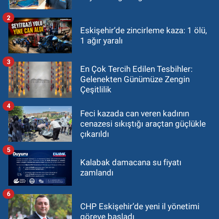
2
Eskişehir’de zincirleme kaza: 1 ölü,
1 ağır yaralı
3
En Çok Tercih Edilen Tesbihler:
Gelenekten Günümüze Zengin
Çeşitlilik
4
Feci kazada can veren kadının
cenazesi sıkıştığı araçtan güçlükle
çıkarıldı
5
Kalabak damacana su fiyatı
zamlandı
6
CHP Eskişehir’de yeni il yönetimi
göreve başladı