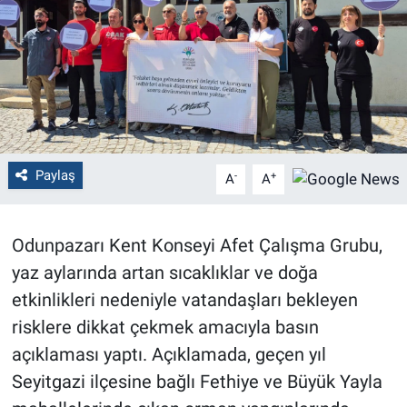
Politika
Bilecik
Kütahya
Gezi
Paylaş
-
+
A
A
Genel
Odunpazarı Kent Konseyi Afet Çalışma Grubu,
Çevre
yaz aylarında artan sıcaklıklar ve doğa
etkinlikleri nedeniyle vatandaşları bekleyen
Yerel
risklere dikkat çekmek amacıyla basın
açıklaması yaptı. Açıklamada, geçen yıl
Magazin
Seyitgazi ilçesine bağlı Fethiye ve Büyük Yayla
Bilim ve Teknoloji