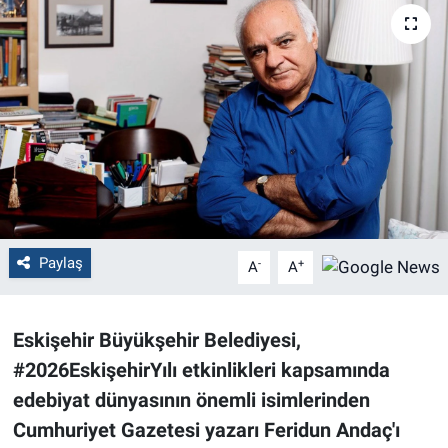
Politika
Bilecik
Kütahya
Gezi
Genel
Paylaş
-
+
A
A
Çevre
Eskişehir Büyükşehir Belediyesi,
Yerel
#2026EskişehirYılı etkinlikleri kapsamında
Magazin
edebiyat dünyasının önemli isimlerinden
Cumhuriyet Gazetesi yazarı Feridun Andaç'ı
Bilim ve Teknoloji