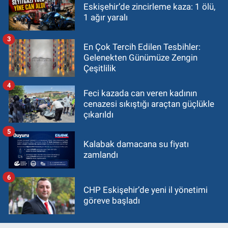
Eskişehir’de zincirleme kaza: 1 ölü,
1 ağır yaralı
3
En Çok Tercih Edilen Tesbihler:
Gelenekten Günümüze Zengin
Çeşitlilik
4
Feci kazada can veren kadının
cenazesi sıkıştığı araçtan güçlükle
çıkarıldı
5
Kalabak damacana su fiyatı
zamlandı
6
CHP Eskişehir’de yeni il yönetimi
göreve başladı