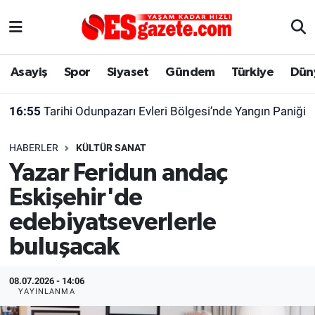
Asayiş
Yaşam
Eskişehir Nöbetçi Eczaneler
Asayiş
Spor
Siyaset
Gündem
Türkiye
Dün
Spor
Afyonkarahisar
Eskişehir Hava Durumu
16:55
Tarihi Odunpazarı Evleri Bölgesi’nde Yangın Paniği
Siyaset
Eğitim
Eskişehir Trafik Yoğunluk Haritası
HABERLER
KÜLTÜR SANAT
Gündem
Eskişehirspor Arşivi
Süper Lig Puan Durumu ve Fikstür
Yazar Feridun andaç
Eskişehir'de
Türkiye
Eskişehir Arşivi
Tüm Manşetler
edebiyatseverlerle
Dünya
Röportaj
Son Dakika Haberleri
buluşacak
Sağlık
Ekonomi
Haber Arşivi
08.07.2026 - 14:06
YAYINLANMA
Alış-Veriş/İş dünyası
Kültür Sanat