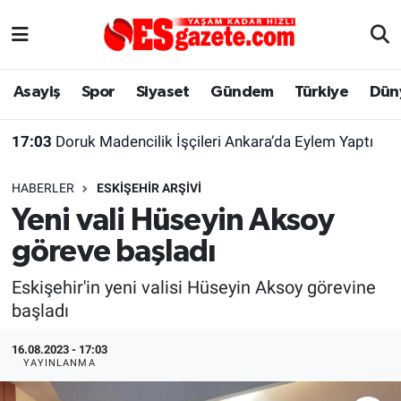
Asayiş
Yaşam
Eskişehir Nöbetçi Eczaneler
Asayiş
Spor
Siyaset
Gündem
Türkiye
Dün
Spor
Afyonkarahisar
Eskişehir Hava Durumu
17:03
Doruk Madencilik İşçileri Ankara’da Eylem Yaptı
Siyaset
Eğitim
Eskişehir Trafik Yoğunluk Haritası
HABERLER
ESKIŞEHIR ARŞIVI
Gündem
Eskişehirspor Arşivi
Süper Lig Puan Durumu ve Fikstür
Yeni vali Hüseyin Aksoy
göreve başladı
Türkiye
Eskişehir Arşivi
Tüm Manşetler
Eskişehir'in yeni valisi Hüseyin Aksoy görevine
Dünya
Röportaj
Son Dakika Haberleri
başladı
Sağlık
Ekonomi
Haber Arşivi
16.08.2023 - 17:03
YAYINLANMA
Alış-Veriş/İş dünyası
Kültür Sanat