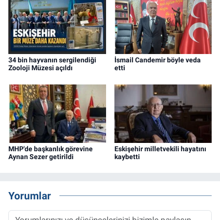
34 bin hayvanın sergilendiği
İsmail Candemir böyle veda
Zooloji Müzesi açıldı
etti
MHP'de başkanlık görevine
Eskişehir milletvekili hayatını
Aynan Sezer getirildi
kaybetti
Yorumlar