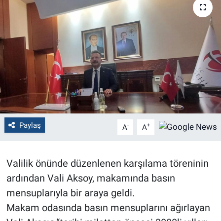
Politika
Bilecik
Kütahya
Gezi
Genel
Paylaş
-
+
A
A
Çevre
Valilik önünde düzenlenen karşılama töreninin
Yerel
ardından Vali Aksoy, makamında basın
mensuplarıyla bir araya geldi.
Magazin
Makam odasında basın mensuplarını ağırlayan
Bilim ve Teknoloji