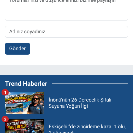
Gönder
Trend Haberler
1
İnönü’nün 26 Derecelik Şifalı
Suyuna Yoğun İlgi
2
Eskişehir’de zincirleme kaza: 1 ölü,
1 ağır yaralı