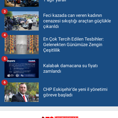
3
Feci kazada can veren kadının
cenazesi sıkıştığı araçtan güçlükle
çıkarıldı
4
En Çok Tercih Edilen Tesbihler:
Gelenekten Günümüze Zengin
Çeşitlilik
5
Kalabak damacana su fiyatı
zamlandı
6
CHP Eskişehir’de yeni il yönetimi
göreve başladı