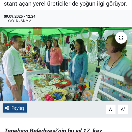
stant açan yerel üreticiler de yoğun ilgi görüyor.
Politika
09.09.2025 - 12:24
YAYINLANMA
Bilecik
Kütahya
Gezi
Genel
Çevre
Yerel
Paylaş
-
+
A
A
Magazin
Tepebaşı Belediyesi’nin bu yıl 17. kez
Bilim ve Teknoloji