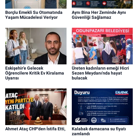
Borçlu Emekli Su Otomatında
Aynı Bina Her Zeminde Aynı
Yaşam Mücadelesi Veriyor
Güvenliği Sağlamaz
Eskişehir’e Gelecek
Üreten kadınların emeği Hicri
Öğrencilere Kritik Ev Kiralama
Sezen Meydanı'nda hayat
Uyarısı
bulacak
Ahmet Ataç CHP'den İstifa Etti,
Kalabak damacana su fiyatı
zamlandı