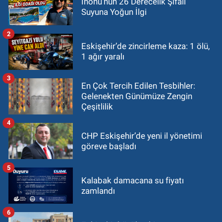
İnönü’nün 26 Derecelik Şifalı
Suyuna Yoğun İlgi
2
Eskişehir’de zincirleme kaza: 1 ölü,
1 ağır yaralı
3
En Çok Tercih Edilen Tesbihler:
Gelenekten Günümüze Zengin
Çeşitlilik
4
CHP Eskişehir’de yeni il yönetimi
göreve başladı
5
Kalabak damacana su fiyatı
zamlandı
6