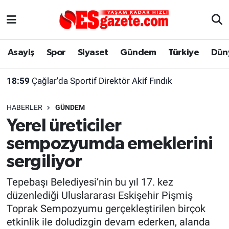
Asayiş
Yaşam
Eskişehir Nöbetçi Eczaneler
Asayiş
Spor
Siyaset
Gündem
Türkiye
Dün
Spor
Afyonkarahisar
Eskişehir Hava Durumu
18:59
Çağlar'da Sportif Direktör Akif Fındık
Siyaset
Eğitim
Eskişehir Trafik Yoğunluk Haritası
HABERLER
GÜNDEM
Gündem
Eskişehirspor Arşivi
Süper Lig Puan Durumu ve Fikstür
Yerel üreticiler
sempozyumda emeklerini
Türkiye
Eskişehir Arşivi
Tüm Manşetler
sergiliyor
Dünya
Röportaj
Son Dakika Haberleri
Tepebaşı Belediyesi’nin bu yıl 17. kez
düzenlediği Uluslararası Eskişehir Pişmiş
Sağlık
Ekonomi
Haber Arşivi
Toprak Sempozyumu gerçekleştirilen birçok
etkinlik ile doludizgin devam ederken, alanda
Alış-Veriş/İş dünyası
Kültür Sanat