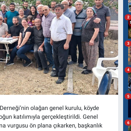
2
3
4
5
Derneği’nin olağan genel kurulu, köyde
ğun katılımıyla gerçekleştirildi. Genel
6
şma vurgusu ön plana çıkarken, başkanlık