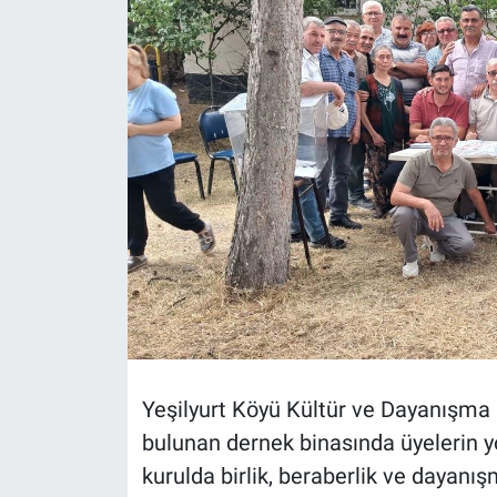
Politika
Bilecik
Kütahya
Gezi
Genel
Çevre
Yerel
Yeşilyurt Köyü Kültür ve Dayanışma 
Magazin
bulunan dernek binasında üyelerin yo
kurulda birlik, beraberlik ve dayanı
Bilim ve Teknoloji