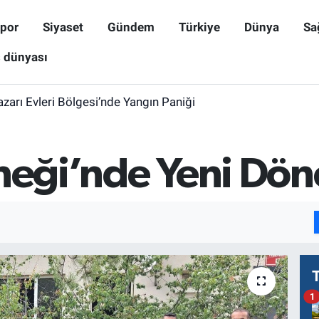
por
Siyaset
Gündem
Türkiye
Dünya
Sa
ş dünyası
zarı Evleri Bölgesi’nde Yangın Paniği
rneği’nde Yeni Dö
1