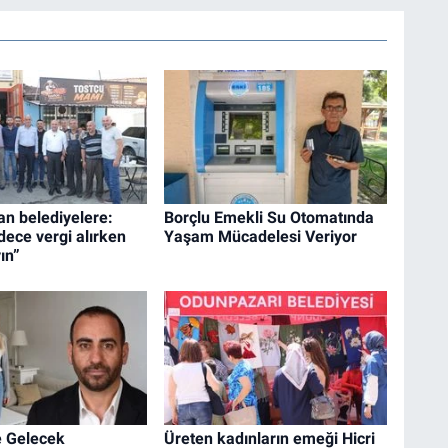
an belediyelere:
Borçlu Emekli Su Otomatında
dece vergi alırken
Yaşam Mücadelesi Veriyor
ın”
e Gelecek
Üreten kadınların emeği Hicri