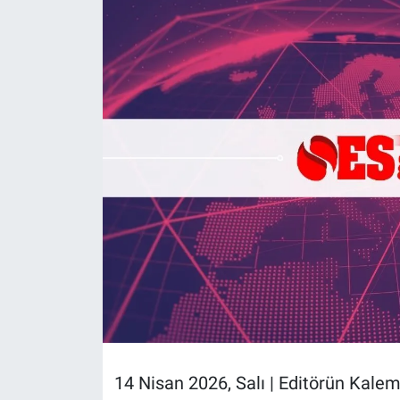
Politika
Bilecik
Kütahya
Gezi
Genel
Çevre
Yerel
Magazin
14 Nisan 2026, Salı | Editörün Kale
Bilim ve Teknoloji