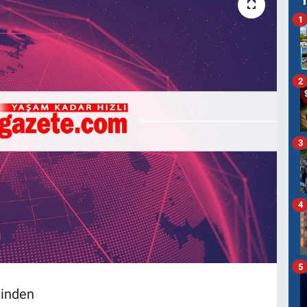
1
2
3
4
5
minden