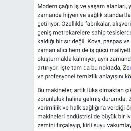
Modern çağın iş ve yaşam alanları, ya
zamanda hijyen ve sağlık standartla
getiriyor. Özellikle fabrikalar, alışve
geniş metrekarelere sahip tesislerde
kaldığı bir sır değil. Kova, paspas ve
zaman alıcı hem de iş gücü maliyetl
oluşturmakla kalmıyor, aynı zamand
artırıyor. İşte tam da bu noktada,
Ze
ve profesyonel temizlik anlayışını kö
Bu makineler, artık lüks olmaktan çık
zorunluluk haline gelmiş durumda. 20
verimlilik ve halk sağlığına verdiğ
makineleri endüstrisi de büyük bir 
zemini fırçalayıp, kirli suyu vakuml