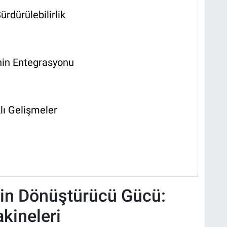
rdürülebilirlik
nin Entegrasyonu
lı Gelişmeler
ğin Dönüştürücü Gücü:
kineleri