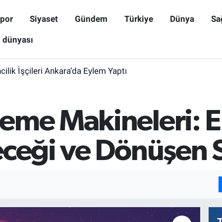
por
Siyaset
Gündem
Türkiye
Dünya
Sa
ş dünyası
lik İşçileri Ankara’da Eylem Yaptı
eme Makineleri: E
eceği ve Dönüşen 