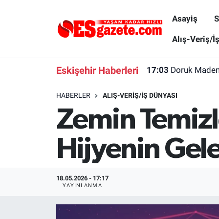
Asayiş
S
Asayiş
Yaşam
Eskişehir Nöbetçi Eczaneler
Alış-Veriş/İ
Spor
Afyonkarahisar
Eskişehir Hava Durumu
Eskişehir Haberleri
17:03
Doruk Madenci
Siyaset
Eğitim
Eskişehir Trafik Yoğunluk Haritası
HABERLER
ALIŞ-VERIŞ/İŞ DÜNYASI
Zemin Temizl
Gündem
Eskişehirspor Arşivi
Süper Lig Puan Durumu ve Fikstür
Türkiye
Eskişehir Arşivi
Tüm Manşetler
Hijyenin Gel
Dünya
Röportaj
Son Dakika Haberleri
18.05.2026 - 17:17
Sağlık
Ekonomi
Haber Arşivi
YAYINLANMA
Alış-Veriş/İş dünyası
Kültür Sanat