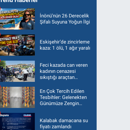
İnönü’nün 26 Derecelik
Şifalı Suyuna Yoğun İlgi
Eskişehir’de zincirleme
kaza: 1 ölü, 1 ağır yaralı
Feci kazada can veren
kadının cenazesi
sıkıştığı araçtan
güçlükle çıkarıldı
En Çok Tercih Edilen
Tesbihler: Gelenekten
Günümüze Zengin
Çeşitlilik
Kalabak damacana su
fiyatı zamlandı