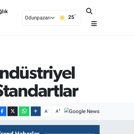
ğlık
°
25
Odunpazarı
ndüstriyel
Standartlar
-
+
A
A
Trend Haberler