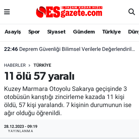
Asayiş
Yaşam
Eskişehir Nöbetçi Eczaneler
Asayiş
Spor
Siyaset
Gündem
Türkiye
Dün
Spor
Afyonkarahisar
Eskişehir Hava Durumu
22:46
Deprem Güvenliği Bilimsel Verilerle Değerlendirilmeli
Siyaset
Eğitim
Eskişehir Trafik Yoğunluk Haritası
HABERLER
TÜRKIYE
Gündem
Eskişehirspor Arşivi
Süper Lig Puan Durumu ve Fikstür
11 ölü 57 yaralı
Türkiye
Eskişehir Arşivi
Tüm Manşetler
Kuzey Marmara Otoyolu Sakarya geçişinde 3
otobüsün karıştığı zincirleme kazada 11 kişi
Dünya
Röportaj
Son Dakika Haberleri
öldü, 57 kişi yaralandı. 7 kişinin durumunun ise
ağır olduğu öğrenildi.
Sağlık
Ekonomi
Haber Arşivi
28.12.2023 - 09:19
YAYINLANMA
Alış-Veriş/İş dünyası
Kültür Sanat