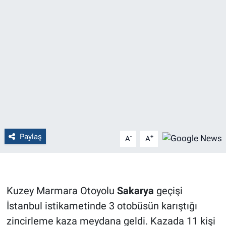
Politika
Bilecik
Kütahya
Gezi
Genel
Paylaş
-
+
A
A
Çevre
Yerel
Kuzey Marmara Otoyolu
Sakarya
geçişi
Magazin
İstanbul istikametinde 3 otobüsün karıştığı
zincirleme kaza meydana geldi. Kazada 11 kişi
Bilim ve Teknoloji