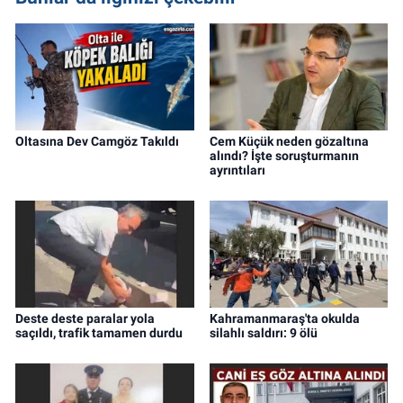
Oltasına Dev Camgöz Takıldı
Cem Küçük neden gözaltına
alındı? İşte soruşturmanın
ayrıntıları
Deste deste paralar yola
Kahramanmaraş'ta okulda
saçıldı, trafik tamamen durdu
silahlı saldırı: 9 ölü