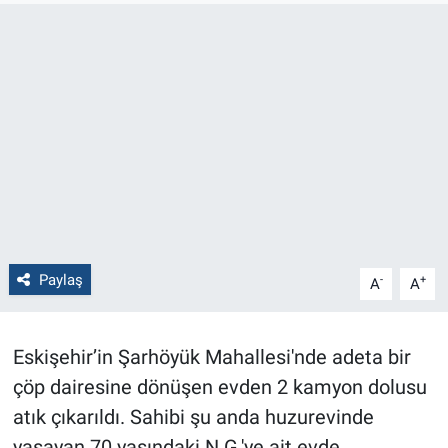
Politika
Bilecik
Kütahya
Gezi
Genel
Paylaş
-
+
A
A
Çevre
Yerel
Eskişehir’in Şarhöyük Mahallesi'nde adeta bir
çöp dairesine dönüşen evden 2 kamyon dolusu
Magazin
atık çıkarıldı. Sahibi şu anda huzurevinde
Bilim ve Teknoloji
yaşayan 70 yaşındaki N.G.'ye ait evde