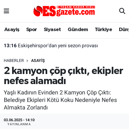
Asayiş
Yaşam
Eskişehir Nöbetçi Eczaneler
Asayiş
Spor
Siyaset
Gündem
Türkiye
Dün
Spor
Afyonkarahisar
Eskişehir Hava Durumu
13:16
Eskişehirspor'dan yeni sezon provası
Siyaset
Eğitim
Eskişehir Trafik Yoğunluk Haritası
HABERLER
ASAYIŞ
Gündem
Eskişehirspor Arşivi
Süper Lig Puan Durumu ve Fikstür
2 kamyon çöp çıktı, ekipler
nefes alamadı
Türkiye
Eskişehir Arşivi
Tüm Manşetler
Yaşlı Kadının Evinden 2 Kamyon Çöp Çıktı:
Dünya
Röportaj
Son Dakika Haberleri
Belediye Ekipleri Kötü Koku Nedeniyle Nefes
Almakta Zorlandı
Sağlık
Ekonomi
Haber Arşivi
03.06.2025 - 14:10
Alış-Veriş/İş dünyası
Kültür Sanat
YAYINLANMA