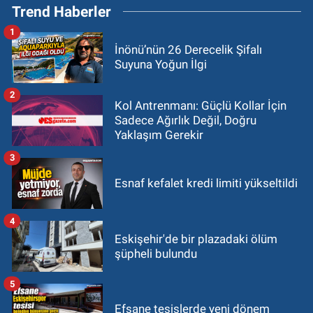
Trend Haberler
1
İnönü’nün 26 Derecelik Şifalı
Suyuna Yoğun İlgi
2
Kol Antrenmanı: Güçlü Kollar İçin
Sadece Ağırlık Değil, Doğru
Yaklaşım Gerekir
3
Esnaf kefalet kredi limiti yükseltildi
4
Eskişehir'de bir plazadaki ölüm
şüpheli bulundu
5
Efsane tesislerde yeni dönem