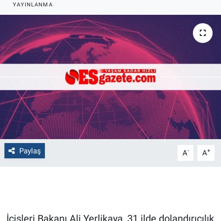
YAYINLANMA
Politika
Bilecik
Kütahya
Gezi
Genel
Çevre
Paylaş
-
+
A
A
Yerel
Magazin
İçişleri Bakanı Ali Yerlikaya, 31 ilde dolandırıcılık
Bilim ve Teknoloji