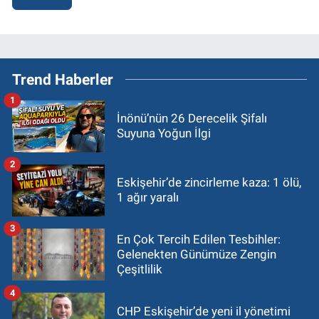
Trend Haberler
1
İnönü’nün 26 Derecelik Şifalı
Suyuna Yoğun İlgi
2
Eskişehir’de zincirleme kaza: 1 ölü,
1 ağır yaralı
3
En Çok Tercih Edilen Tesbihler:
Gelenekten Günümüze Zengin
Çeşitlilik
4
CHP Eskişehir’de yeni il yönetimi