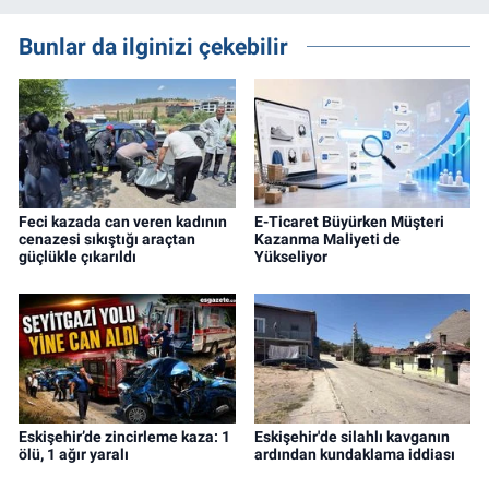
Bunlar da ilginizi çekebilir
Feci kazada can veren kadının
E-Ticaret Büyürken Müşteri
cenazesi sıkıştığı araçtan
Kazanma Maliyeti de
güçlükle çıkarıldı
Yükseliyor
Eskişehir’de zincirleme kaza: 1
Eskişehir'de silahlı kavganın
ölü, 1 ağır yaralı
ardından kundaklama iddiası