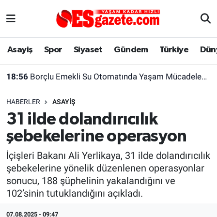
Asayiş
Yaşam
Eskişehir Nöbetçi Eczaneler
Asayiş
Spor
Siyaset
Gündem
Türkiye
Dün
Spor
Afyonkarahisar
Eskişehir Hava Durumu
18:56
Borçlu Emekli Su Otomatında Yaşam Mücadelesi Veriyor
Siyaset
Eğitim
Eskişehir Trafik Yoğunluk Haritası
HABERLER
ASAYIŞ
Gündem
Eskişehirspor Arşivi
Süper Lig Puan Durumu ve Fikstür
31 ilde dolandırıcılık
şebekelerine operasyon
Türkiye
Eskişehir Arşivi
Tüm Manşetler
İçişleri Bakanı Ali Yerlikaya, 31 ilde dolandırıcılık
Dünya
Röportaj
Son Dakika Haberleri
şebekelerine yönelik düzenlenen operasyonlar
sonucu, 188 şüphelinin yakalandığını ve
Sağlık
Ekonomi
Haber Arşivi
102’sinin tutuklandığını açıkladı.
Alış-Veriş/İş dünyası
Kültür Sanat
07.08.2025 - 09:47