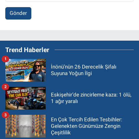
Gönder
Trend Haberler
1
İnönü’nün 26 Derecelik Şifalı
Suyuna Yoğun İlgi
2
Eskişehir’de zincirleme kaza: 1 ölü,
1 ağır yaralı
3
En Çok Tercih Edilen Tesbihler:
Gelenekten Günümüze Zengin
Çeşitlilik