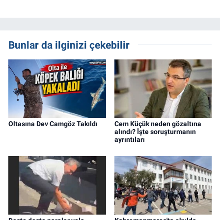
Bunlar da ilginizi çekebilir
Oltasına Dev Camgöz Takıldı
Cem Küçük neden gözaltına
alındı? İşte soruşturmanın
ayrıntıları