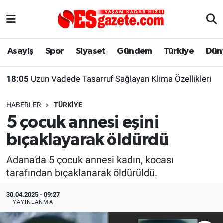
Asayiş
Yaşam
Eskişehir Nöbetçi Eczaneler
Asayiş
Spor
Siyaset
Gündem
Türkiye
Dün
Spor
Afyonkarahisar
Eskişehir Hava Durumu
18:05
Uzun Vadede Tasarruf Sağlayan Klima Özellikleri
Siyaset
Eğitim
Eskişehir Trafik Yoğunluk Haritası
HABERLER
TÜRKIYE
Gündem
Eskişehirspor Arşivi
Süper Lig Puan Durumu ve Fikstür
5 çocuk annesi eşini
bıçaklayarak öldürdü
Türkiye
Eskişehir Arşivi
Tüm Manşetler
Adana'da 5 çocuk annesi kadın, kocası
Dünya
Röportaj
Son Dakika Haberleri
tarafından bıçaklanarak öldürüldü.
Sağlık
Ekonomi
Haber Arşivi
30.04.2025 - 09:27
YAYINLANMA
Alış-Veriş/İş dünyası
Kültür Sanat