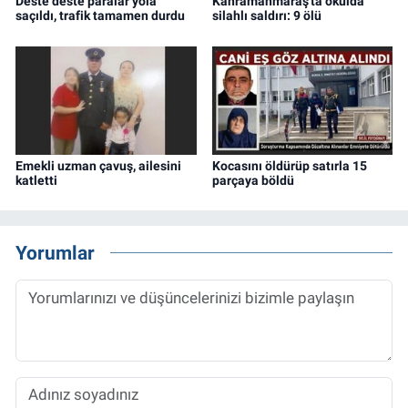
Deste deste paralar yola
Kahramanmaraş'ta okulda
saçıldı, trafik tamamen durdu
silahlı saldırı: 9 ölü
Emekli uzman çavuş, ailesini
Kocasını öldürüp satırla 15
katletti
parçaya böldü
Yorumlar