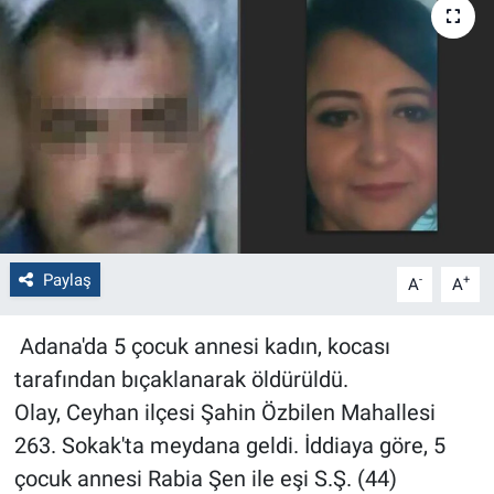
Politika
Bilecik
Kütahya
Gezi
Genel
Paylaş
-
+
A
A
Çevre
Adana'da 5 çocuk annesi kadın, kocası
tarafından bıçaklanarak öldürüldü.
Yerel
Olay, Ceyhan ilçesi Şahin Özbilen Mahallesi
Magazin
263. Sokak'ta meydana geldi. İddiaya göre, 5
çocuk annesi Rabia Şen ile eşi S.Ş. (44)
Bilim ve Teknoloji