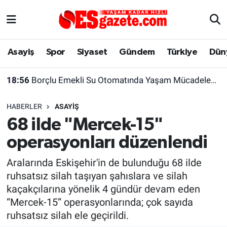
Asayiş
Yaşam
Eskişehir Nöbetçi Eczaneler
Asayiş
Spor
Siyaset
Gündem
Türkiye
Dün
Spor
Afyonkarahisar
Eskişehir Hava Durumu
18:56
Borçlu Emekli Su Otomatında Yaşam Mücadelesi Veriyor
Siyaset
Eğitim
Eskişehir Trafik Yoğunluk Haritası
HABERLER
ASAYIŞ
Gündem
Eskişehirspor Arşivi
Süper Lig Puan Durumu ve Fikstür
68 ilde "Mercek-15"
operasyonları düzenlendi
Türkiye
Eskişehir Arşivi
Tüm Manşetler
Aralarında Eskişehir'in de bulunduğu 68 ilde
Dünya
Röportaj
Son Dakika Haberleri
ruhsatsız silah taşıyan şahıslara ve silah
kaçakçılarına yönelik 4 gündür devam eden
Sağlık
Ekonomi
Haber Arşivi
“Mercek-15” operasyonlarında; çok sayıda
ruhsatsız silah ele geçirildi.
Alış-Veriş/İş dünyası
Kültür Sanat