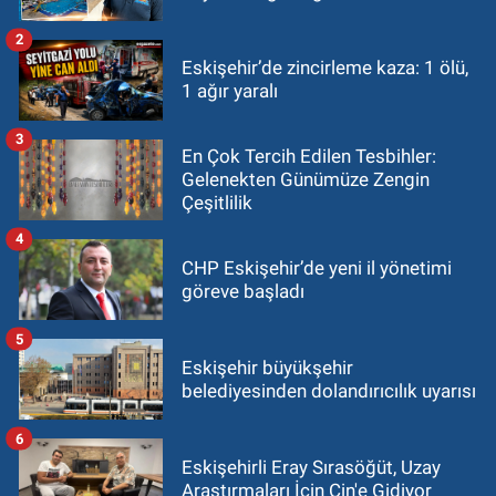
2
Eskişehir’de zincirleme kaza: 1 ölü,
1 ağır yaralı
3
En Çok Tercih Edilen Tesbihler:
Gelenekten Günümüze Zengin
Çeşitlilik
4
CHP Eskişehir’de yeni il yönetimi
göreve başladı
5
Eskişehir büyükşehir
belediyesinden dolandırıcılık uyarısı
6
Eskişehirli Eray Sırasöğüt, Uzay
Araştırmaları İçin Çin'e Gidiyor