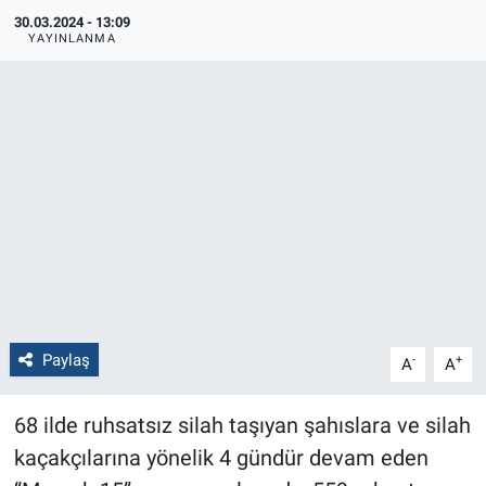
30.03.2024 - 13:09
Politika
YAYINLANMA
Bilecik
Kütahya
Gezi
Genel
Çevre
Paylaş
-
+
A
A
Yerel
68 ilde ruhsatsız silah taşıyan şahıslara ve silah
Magazin
kaçakçılarına yönelik 4 gündür devam eden
Bilim ve Teknoloji