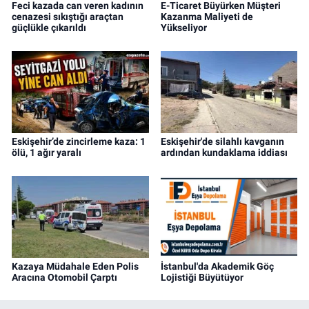
Feci kazada can veren kadının
E-Ticaret Büyürken Müşteri
cenazesi sıkıştığı araçtan
Kazanma Maliyeti de
güçlükle çıkarıldı
Yükseliyor
Eskişehir’de zincirleme kaza: 1
Eskişehir'de silahlı kavganın
ölü, 1 ağır yaralı
ardından kundaklama iddiası
Kazaya Müdahale Eden Polis
İstanbul'da Akademik Göç
Aracına Otomobil Çarptı
Lojistiği Büyütüyor