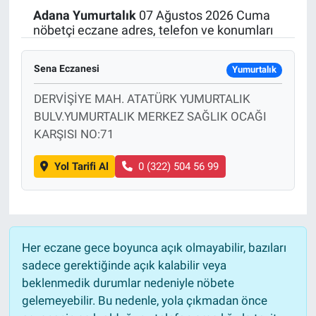
Adana
Yumurtalık
07 Ağustos 2026 Cuma
Politika
nöbetçi eczane adres, telefon ve konumları
Bilecik
Sena Eczanesi
Yumurtalık
Kütahya
DERVİŞİYE MAH. ATATÜRK YUMURTALIK
BULV.YUMURTALIK MERKEZ SAĞLIK OCAĞI
Gezi
KARŞISI NO:71
Yol Tarifi Al
0 (322) 504 56 99
Genel
Çevre
Yerel
Her eczane gece boyunca açık olmayabilir, bazıları
sadece gerektiğinde açık kalabilir veya
Magazin
beklenmedik durumlar nedeniyle nöbete
gelemeyebilir. Bu nedenle, yola çıkmadan önce
Bilim ve Teknoloji