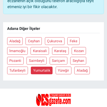
eczanenin açık olduğunu telefon aracılığıyla teyit
etmeniz iyi bir fikir olacaktır.
Adana Diğer İlçeler
Aladağ
Ceyhan
Çukurova
Feke
İmamoğlu
Karaisali
Karataş
Kozan
Pozanti
Saimbeyli
Sariçam
Seyhan
Tufanbeyli
Yumurtalik
Yüreğir
Aladağ