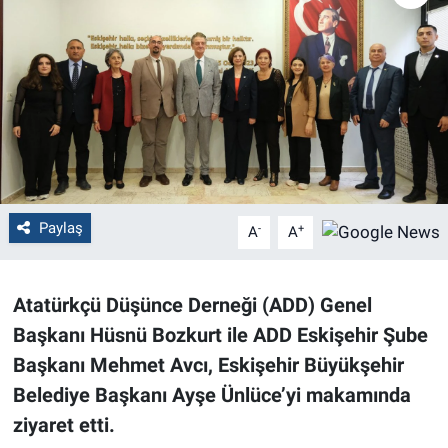
Politika
Bilecik
Kütahya
Gezi
Paylaş
-
+
A
A
Genel
Çevre
Atatürkçü Düşünce Derneği (ADD) Genel
Başkanı Hüsnü Bozkurt ile ADD Eskişehir Şube
Yerel
Başkanı Mehmet Avcı, Eskişehir Büyükşehir
Magazin
Belediye Başkanı Ayşe Ünlüce’yi makamında
ziyaret etti.
Bilim ve Teknoloji