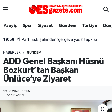
Asayiş
Yaşam
Eskişehir Nöbetçi Eczaneler
Asayiş
Spor
Siyaset
Gündem
Türkiye
Dün
Spor
Afyonkarahisar
Eskişehir Hava Durumu
19:59
İYİ Parti Eskişehir'den 'çerçeve yasa' tepkisi
Siyaset
Eğitim
Eskişehir Trafik Yoğunluk Haritası
HABERLER
GÜNDEM
Gündem
Eskişehirspor Arşivi
Süper Lig Puan Durumu ve Fikstür
ADD Genel Başkanı Hüsnü
Bozkurt’tan Başkan
Türkiye
Eskişehir Arşivi
Tüm Manşetler
Ünlüce’ye Ziyaret
Dünya
Röportaj
Son Dakika Haberleri
19.06.2026 - 16:05
Sağlık
Ekonomi
Haber Arşivi
YAYINLANMA
Alış-Veriş/İş dünyası
Kültür Sanat