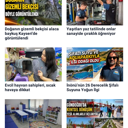
Doğanın gizemli bekçisi alaca
Yaşıtları yaz tatilinde onlar
baykuş Kayseri'de
sanayide çıraklık öğreniyor
görüntülendi
Evcil hayvan sahipleri, sıcak
İnönü’nün 26 Derecelik Şifalı
havaya dikkat
Suyuna Yoğun İlgi