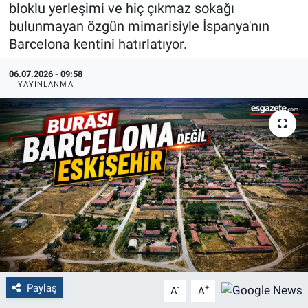
bloklu yerleşimi ve hiç çıkmaz sokağı
bulunmayan özgün mimarisiyle İspanya'nın
Politika
Barcelona kentini hatırlatıyor.
Bilecik
06.07.2026 - 09:58
YAYINLANMA
Kütahya
Gezi
Genel
Çevre
Yerel
Magazin
Paylaş
-
+
A
A
Bilim ve Teknoloji