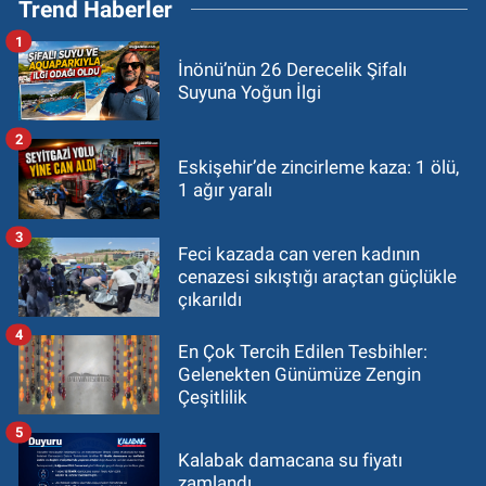
Trend Haberler
1
İnönü’nün 26 Derecelik Şifalı
Suyuna Yoğun İlgi
2
Eskişehir’de zincirleme kaza: 1 ölü,
1 ağır yaralı
3
Feci kazada can veren kadının
cenazesi sıkıştığı araçtan güçlükle
çıkarıldı
4
En Çok Tercih Edilen Tesbihler:
Gelenekten Günümüze Zengin
Çeşitlilik
5
Kalabak damacana su fiyatı
zamlandı