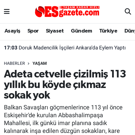
Asayiş
Yaşam
Eskişehir Nöbetçi Eczaneler
Asayiş
Spor
Siyaset
Gündem
Türkiye
Dün
Spor
Afyonkarahisar
Eskişehir Hava Durumu
17:03
Doruk Madencilik İşçileri Ankara’da Eylem Yaptı
Siyaset
Eğitim
Eskişehir Trafik Yoğunluk Haritası
HABERLER
YAŞAM
Gündem
Eskişehirspor Arşivi
Süper Lig Puan Durumu ve Fikstür
Adeta cetvelle çizilmiş 113
yıllık bu köyde çıkmaz
Türkiye
Eskişehir Arşivi
Tüm Manşetler
sokak yok
Dünya
Röportaj
Son Dakika Haberleri
Balkan Savaşları göçmenlerince 113 yıl önce
Eskişehir'de kurulan Abbashalimpaşa
Sağlık
Ekonomi
Haber Arşivi
Mahallesi, ilk günkü imar planına sadık
kalınarak inşa edilen düzgün sokakları, kare
Alış-Veriş/İş dünyası
Kültür Sanat