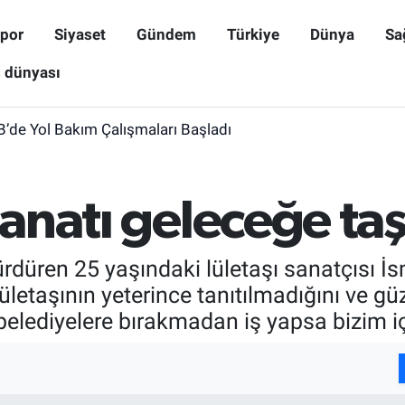
por
Siyaset
Gündem
Türkiye
Dünya
Sa
ş dünyası
B’de Yol Bakım Çalışmaları Başladı
sanatı geleceğe ta
düren 25 yaşındaki lületaşı sanatçısı İsme
letaşının yeterince tanıtılmadığını ve güz
ri belediyelere bırakmadan iş yapsa bizim i