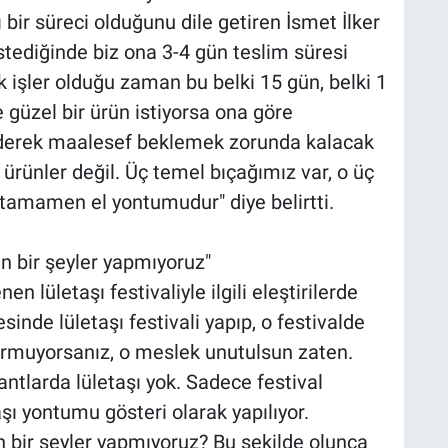
lı bir süreci olduğunu dile getiren İsmet İlker
istediğinde biz ona 3-4 gün teslim süresi
 işler olduğu zaman bu belki 15 gün, belki 1
e güzel bir ürün istiyorsa ona göre
ederek maalesef beklemek zorunda kalacak
rünler değil. Üç temel bıçağımız var, o üç
 tamamen el yontumudur" diye belirtti.
en bir şeyler yapmıyoruz"
n lületaşı festivaliyle ilgili eleştirilerde
inde lületaşı festivali yapıp, o festivalde
durmuyorsanız, o meslek unutulsun zaten.
antlarda lületaşı yok. Sadece festival
ı yontumu gösteri olarak yapılıyor.
n bir şeyler yapmıyoruz? Bu şekilde olunca