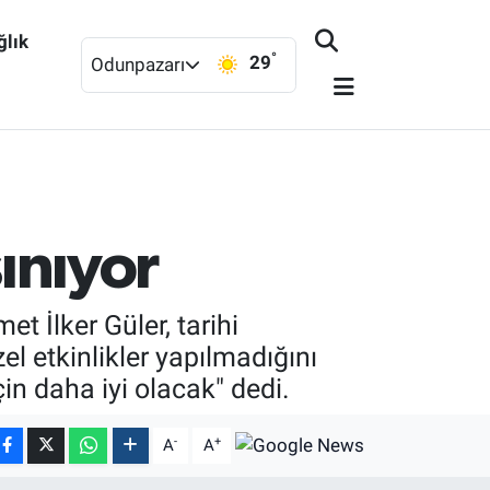
ğlık
°
29
Odunpazarı
şınıyor
t İlker Güler, tarihi
el etkinlikler yapılmadığını
çin daha iyi olacak" dedi.
-
+
A
A