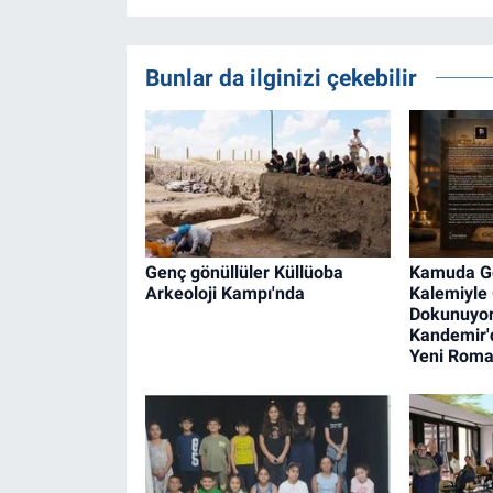
Bunlar da ilginizi çekebilir
Genç gönüllüler Küllüoba
Kamuda Gö
Arkeoloji Kampı'nda
Kalemiyle
Dokunuyor
Kandemir'
Yeni Rom