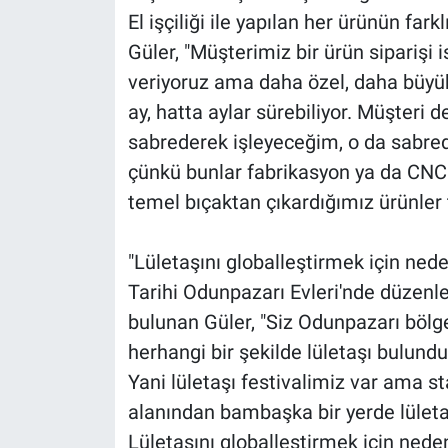
El işçiliği ile yapılan her ürünün fark
Güler, "Müşterimiz bir ürün siparişi 
veriyoruz ama daha özel, daha büyük
ay, hatta aylar sürebiliyor. Müşteri d
sabrederek işleyeceğim, o da sabr
çünkü bunlar fabrikasyon ya da CNC ü
temel bıçaktan çıkardığımız ürünler
"Lületaşını globalleştirmek için ned
Tarihi Odunpazarı Evleri'nde düzenlene
bulunan Güler, "Siz Odunpazarı bölges
herhangi bir şekilde lületaşı bulun
Yani lületaşı festivalimiz var ama st
alanından bambaşka bir yerde lületaş
Lületaşını globalleştirmek için nede