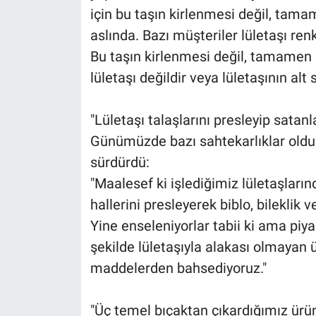
için bu taşın kirlenmesi değil, tama
aslında. Bazı müşteriler lületaşı renk
Bu taşın kirlenmesi değil, tamamen k
lületaşı değildir veya lületaşının alt s
"Lületaşı talaşlarını presleyip satanl
Günümüzde bazı sahtekarlıklar olduğ
sürdürdü:
"Maalesef ki işlediğimiz lületaşları
hallerini presleyerek biblo, bileklik 
Yine enseleniyorlar tabii ki ama piya
şekilde lületaşıyla alakası olmayan ü
maddelerden bahsediyoruz."
"Üç temel bıçaktan çıkardığımız ür