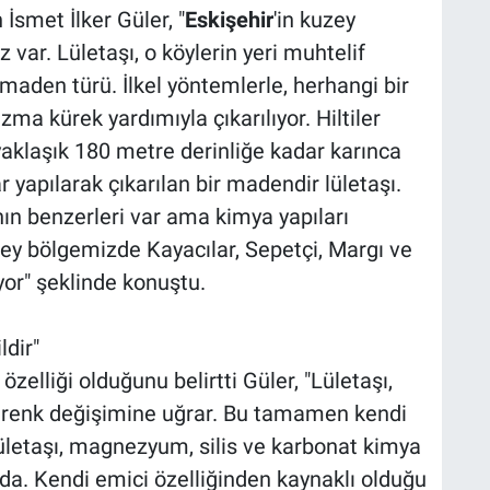
 İsmet İlker Güler, "
Eskişehir
'in kuzey
 var. Lületaşı, o köylerin yeri muhtelif
 maden türü. İlkel yöntemlerle, herhangi bir
a kürek yardımıyla çıkarılıyor. Hiltiler
aklaşık 180 metre derinliğe kadar karınca
 yapılarak çıkarılan bir madendir lületaşı.
ın benzerleri var ama kimya yapıları
zey bölgemizde Kayacılar, Sepetçi, Margı ve
yor" şeklinde konuştu.
ldir"
zelliği olduğunu belirtti Güler, "Lületaşı,
 renk değişimine uğrar. Bu tamamen kendi
Lületaşı, magnezyum, silis ve karbonat kimya
da. Kendi emici özelliğinden kaynaklı olduğu