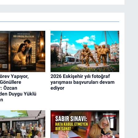
rev Yapıyor,
2026 Eskişehir yılı fotoğraf
 Gönüllere
yarışması başvuruları devam
: Özcan
ediyor
den Duygu Yüklü
an