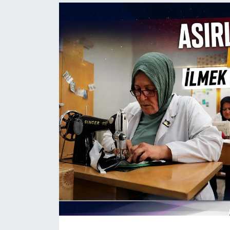
Politika
Bilecik
Kütahya
Gezi
Genel
Çevre
Yerel
Magazin
Bilim ve Teknoloji