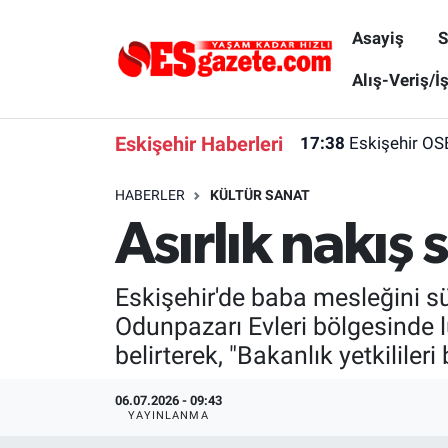
Asayiş
S
Asayiş
Yaşam
Eskişehir Nöbetçi Eczaneler
Alış-Veriş/İ
Spor
Afyonkarahisar
Eskişehir Hava Durumu
Eskişehir Haberleri
17:38
Eskişehir OS
Siyaset
Eğitim
Eskişehir Trafik Yoğunluk Haritası
HABERLER
KÜLTÜR SANAT
Asırlık nakış 
Gündem
Eskişehirspor Arşivi
Süper Lig Puan Durumu ve Fikstür
Türkiye
Eskişehir Arşivi
Tüm Manşetler
Eskişehir'de baba mesleğini sür
Odunpazarı Evleri bölgesinde lü
Dünya
Röportaj
Son Dakika Haberleri
belirterek, "Bakanlık yetkilile
Sağlık
Ekonomi
Haber Arşivi
06.07.2026 - 09:43
YAYINLANMA
Alış-Veriş/İş dünyası
Kültür Sanat