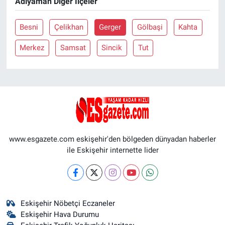
Adıyaman Diğer İlçeler
Besni
Çelikhan
Gerger
Gölbaşi
Kahta
Merkez
Samsat
Sincik
Tut
www.esgazete.com eskişehir'den bölgeden dünyadan haberler
ile Eskişehir internette lider
Eskişehir Nöbetçi Eczaneler
Eskişehir Hava Durumu