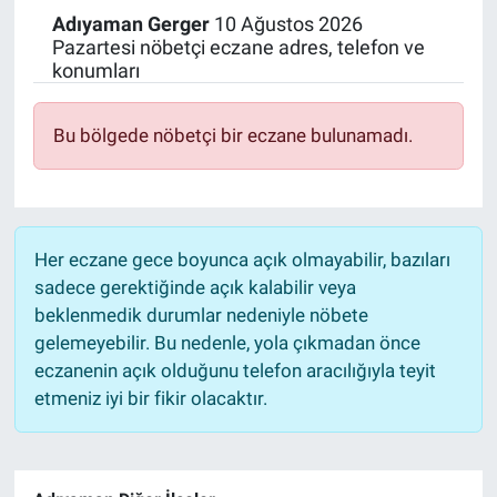
Adıyaman
Gerger
10 Ağustos 2026
Politika
Pazartesi nöbetçi eczane adres, telefon ve
konumları
Bilecik
Bu bölgede nöbetçi bir eczane bulunamadı.
Kütahya
Gezi
Her eczane gece boyunca açık olmayabilir, bazıları
Genel
sadece gerektiğinde açık kalabilir veya
beklenmedik durumlar nedeniyle nöbete
Çevre
gelemeyebilir. Bu nedenle, yola çıkmadan önce
eczanenin açık olduğunu telefon aracılığıyla teyit
Yerel
etmeniz iyi bir fikir olacaktır.
Magazin
Bilim ve Teknoloji