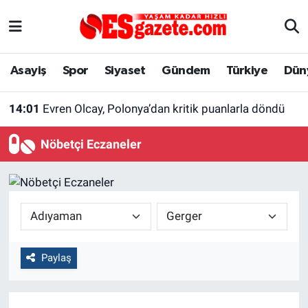
Asayiş
Yaşam
Eskişehir Nöbetçi Eczaneler
Asayiş
Spor
Siyaset
Gündem
Türkiye
Dün
Spor
Afyonkarahisar
Eskişehir Hava Durumu
14:01
Evren Olcay, Polonya’dan kritik puanlarla döndü
Siyaset
Eğitim
Eskişehir Trafik Yoğunluk Haritası
Nöbetçi Eczaneler
Gündem
Eskişehirspor Arşivi
Süper Lig Puan Durumu ve Fikstür
Türkiye
Eskişehir Arşivi
Tüm Manşetler
Dünya
Röportaj
Son Dakika Haberleri
Paylaş
Sağlık
Ekonomi
Haber Arşivi
Alış-Veriş/İş dünyası
Kültür Sanat