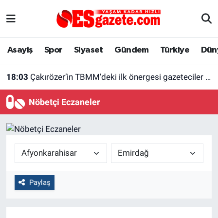
Asayiş
Yaşam
Eskişehir Nöbetçi Eczaneler
Asayiş
Spor
Siyaset
Gündem
Türkiye
Dün
Spor
Afyonkarahisar
Eskişehir Hava Durumu
18:03
Çakırözer’in TBMM’deki ilk önergesi gazeteciler için
Siyaset
Eğitim
Eskişehir Trafik Yoğunluk Haritası
Nöbetçi Eczaneler
Gündem
Eskişehirspor Arşivi
Süper Lig Puan Durumu ve Fikstür
Türkiye
Eskişehir Arşivi
Tüm Manşetler
Dünya
Röportaj
Son Dakika Haberleri
Paylaş
Sağlık
Ekonomi
Haber Arşivi
Alış-Veriş/İş dünyası
Kültür Sanat