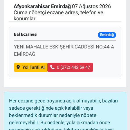
Afyonkarahisar
Emirdağ
07 Ağustos 2026
Politika
Cuma nöbetçi eczane adres, telefon ve
konumları
Bilecik
Bal Eczanesi
Emirdağ
Kütahya
YENİ MAHALLE ESKİŞEHİR CADDESİ NO:44 A
EMİRDAĞ
Gezi
Yol Tarifi Al
0 (272) 442 59 47
Genel
Çevre
Yerel
Her eczane gece boyunca açık olmayabilir, bazıları
sadece gerektiğinde açık kalabilir veya
Magazin
beklenmedik durumlar nedeniyle nöbete
gelemeyebilir. Bu nedenle, yola çıkmadan önce
Bilim ve Teknoloji
eczanenin açık olduğunu telefon aracılığıyla teyit