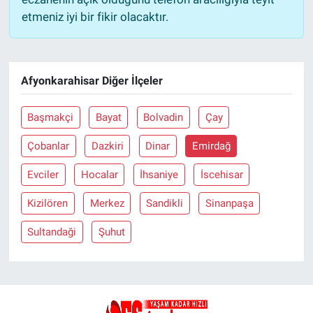
etmeniz iyi bir fikir olacaktır.
Afyonkarahisar Diğer İlçeler
Başmakçi
Bayat
Bolvadin
Çay
Çobanlar
Dazkiri
Dinar
Emirdağ
Evciler
Hocalar
İhsaniye
İscehisar
Kizilören
Merkez
Sandikli
Sinanpaşa
Sultandaği
Şuhut