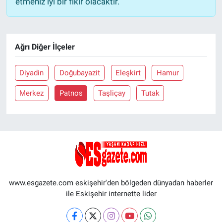
etmeniz iyi bir fikir olacaktır.
Ağrı Diğer İlçeler
Diyadin
Doğubayazit
Eleşkirt
Hamur
Merkez
Patnos
Taşliçay
Tutak
www.esgazete.com eskişehir'den bölgeden dünyadan haberler
ile Eskişehir internette lider