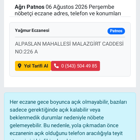
Ağrı
Patnos
06 Ağustos 2026 Perşembe
Politika
nöbetçi eczane adres, telefon ve konumları
Bilecik
Yağmur Eczanesi
Patnos
Kütahya
ALPASLAN MAHALLESİ MALAZGİRT CADDESİ
NO:226 A
Gezi
Yol Tarifi Al
0 (543) 504 49 85
Genel
Çevre
Her eczane gece boyunca açık olmayabilir, bazıları
Yerel
sadece gerektiğinde açık kalabilir veya
beklenmedik durumlar nedeniyle nöbete
Magazin
gelemeyebilir. Bu nedenle, yola çıkmadan önce
eczanenin açık olduğunu telefon aracılığıyla teyit
Bilim ve Teknoloji