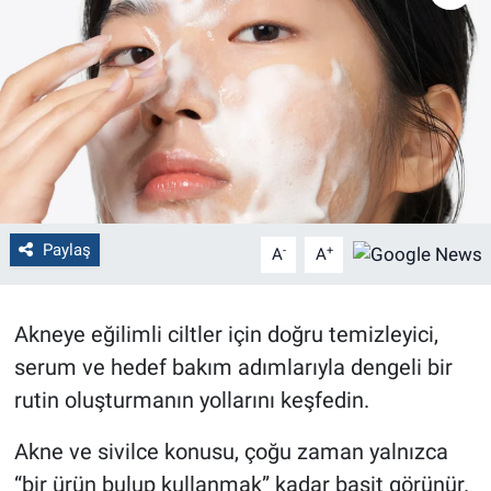
Politika
Bilecik
Kütahya
Gezi
Paylaş
-
+
A
A
Genel
Çevre
Akneye eğilimli ciltler için doğru temizleyici,
serum ve hedef bakım adımlarıyla dengeli bir
Yerel
rutin oluşturmanın yollarını keşfedin.
Magazin
Akne ve sivilce konusu, çoğu zaman yalnızca
“bir ürün bulup kullanmak” kadar basit görünür.
Bilim ve Teknoloji