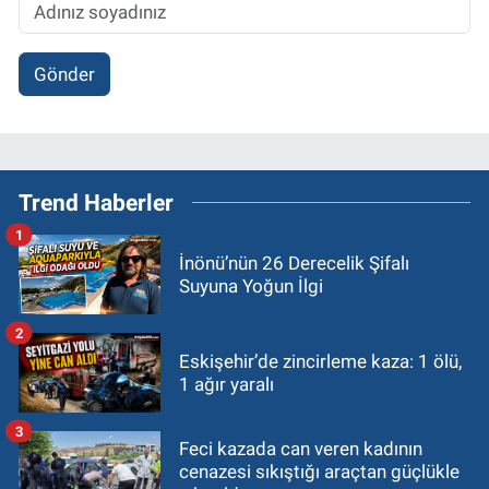
Gönder
Trend Haberler
1
İnönü’nün 26 Derecelik Şifalı
Suyuna Yoğun İlgi
2
Eskişehir’de zincirleme kaza: 1 ölü,
1 ağır yaralı
3
Feci kazada can veren kadının
cenazesi sıkıştığı araçtan güçlükle