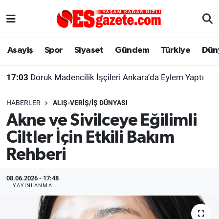
Asayiş
Yaşam
Eskişehir Nöbetçi Eczaneler
Asayiş
Spor
Siyaset
Gündem
Türkiye
Dün
Spor
Afyonkarahisar
Eskişehir Hava Durumu
17:03
Doruk Madencilik İşçileri Ankara’da Eylem Yaptı
Siyaset
Eğitim
Eskişehir Trafik Yoğunluk Haritası
16:55
Tarihi Odunpazarı Evleri Bölgesi’nde Yangın Paniği
HABERLER
ALIŞ-VERIŞ/İŞ DÜNYASI
Gündem
Eskişehirspor Arşivi
Süper Lig Puan Durumu ve Fikstür
Akne ve Sivilceye Eğilimli
Ciltler İçin Etkili Bakım
Türkiye
Eskişehir Arşivi
Tüm Manşetler
Rehberi
Dünya
Röportaj
Son Dakika Haberleri
08.06.2026 - 17:48
Sağlık
Ekonomi
Haber Arşivi
YAYINLANMA
Alış-Veriş/İş dünyası
Kültür Sanat