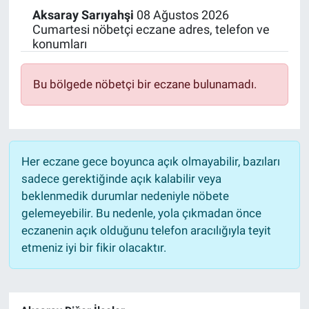
Aksaray
Sarıyahşi
08 Ağustos 2026
Politika
Cumartesi nöbetçi eczane adres, telefon ve
konumları
Bilecik
Bu bölgede nöbetçi bir eczane bulunamadı.
Kütahya
Gezi
Her eczane gece boyunca açık olmayabilir, bazıları
Genel
sadece gerektiğinde açık kalabilir veya
beklenmedik durumlar nedeniyle nöbete
Çevre
gelemeyebilir. Bu nedenle, yola çıkmadan önce
eczanenin açık olduğunu telefon aracılığıyla teyit
Yerel
etmeniz iyi bir fikir olacaktır.
Magazin
Bilim ve Teknoloji