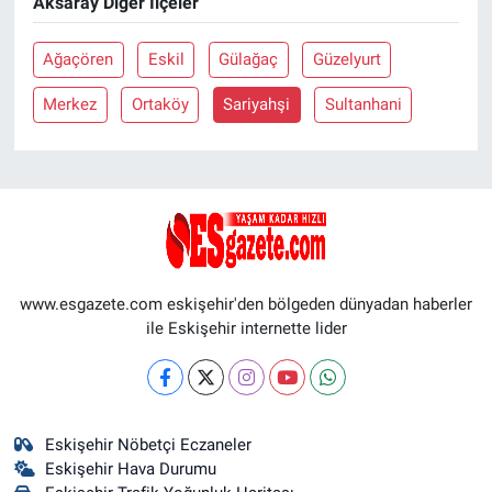
Aksaray Diğer İlçeler
Ağaçören
Eskil
Gülağaç
Güzelyurt
Merkez
Ortaköy
Sariyahşi
Sultanhani
www.esgazete.com eskişehir'den bölgeden dünyadan haberler
ile Eskişehir internette lider
Eskişehir Nöbetçi Eczaneler
Eskişehir Hava Durumu