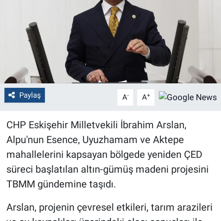
Politika
Bilecik
Kütahya
Gezi
Paylaş
-
+
A
A
Genel
CHP Eskişehir Milletvekili İbrahim Arslan,
Alpu'nun Esence, Uyuzhamam ve Aktepe
Çevre
mahallelerini kapsayan bölgede yeniden ÇED
süreci başlatılan altın-gümüş madeni projesini
Yerel
TBMM gündemine taşıdı.
Magazin
Arslan, projenin çevresel etkileri, tarım arazileri
Bilim ve Teknoloji