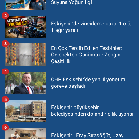
Suyuna Yoğun İlgi
2
Eskişehir’de zincirleme kaza: 1 ölü,
1 ağır yaralı
3
En Çok Tercih Edilen Tesbihler:
Gelenekten Günümüze Zengin
Çeşitlilik
4
CHP Eskişehir’de yeni il yönetimi
göreve başladı
5
Eskişehir büyükşehir
belediyesinden dolandırıcılık uyarısı
6
Eskişehirli Eray Sırasöğüt, Uzay