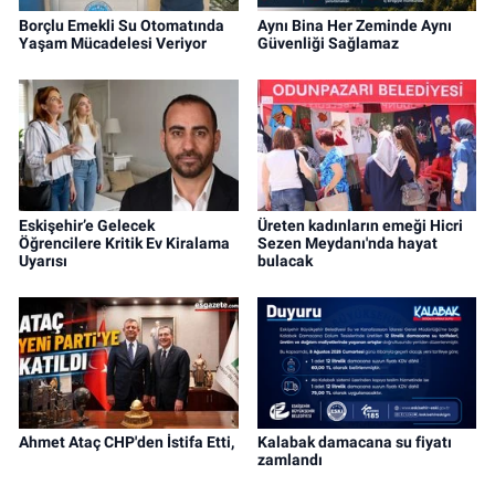
Borçlu Emekli Su Otomatında
Aynı Bina Her Zeminde Aynı
Yaşam Mücadelesi Veriyor
Güvenliği Sağlamaz
Eskişehir’e Gelecek
Üreten kadınların emeği Hicri
Öğrencilere Kritik Ev Kiralama
Sezen Meydanı'nda hayat
Uyarısı
bulacak
Ahmet Ataç CHP'den İstifa Etti,
Kalabak damacana su fiyatı
zamlandı