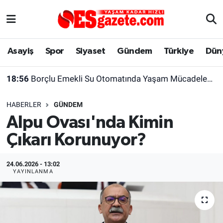
Asayiş
Yaşam
Eskişehir Nöbetçi Eczaneler
Asayiş
Spor
Siyaset
Gündem
Türkiye
Dün
Spor
Afyonkarahisar
Eskişehir Hava Durumu
18:56
Borçlu Emekli Su Otomatında Yaşam Mücadelesi Veriyor
Siyaset
Eğitim
Eskişehir Trafik Yoğunluk Haritası
HABERLER
GÜNDEM
Gündem
Eskişehirspor Arşivi
Süper Lig Puan Durumu ve Fikstür
Alpu Ovası'nda Kimin
Çıkarı Korunuyor?
Türkiye
Eskişehir Arşivi
Tüm Manşetler
Dünya
Röportaj
Son Dakika Haberleri
24.06.2026 - 13:02
YAYINLANMA
Sağlık
Ekonomi
Haber Arşivi
Alış-Veriş/İş dünyası
Kültür Sanat