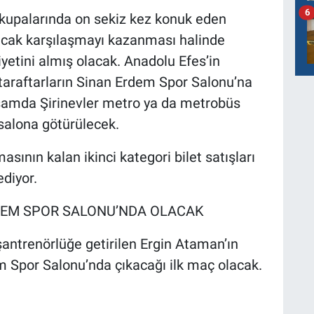
6
kupalarında on sekiz kez konuk eden
acak karşılaşmayı kazanması halinde
biyetini almış olacak. Anadolu Efes’in
taraftarların Sinan Erdem Spor Salonu’na
samda Şirinevler metro ya da metrobüs
 salona götürülecek.
ının kalan ikinci kategori bilet satışları
diyor.
RDEM SPOR SALONU’NDA OLACAK
antrenörlüğe getirilen Ergin Ataman’ın
 Spor Salonu’nda çıkacağı ilk maç olacak.