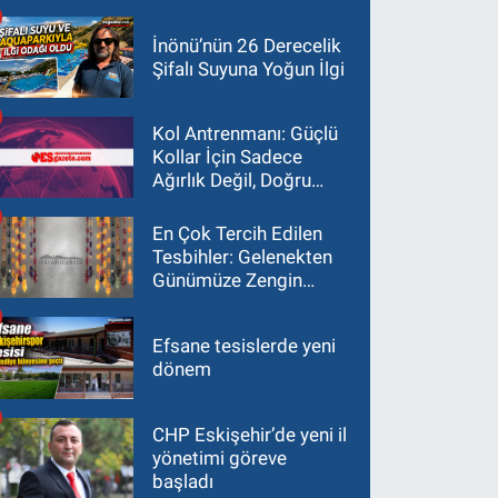
İnönü’nün 26 Derecelik
Şifalı Suyuna Yoğun İlgi
Kol Antrenmanı: Güçlü
Kollar İçin Sadece
Ağırlık Değil, Doğru
Yaklaşım Gerekir
En Çok Tercih Edilen
Tesbihler: Gelenekten
Günümüze Zengin
Çeşitlilik
Efsane tesislerde yeni
dönem
CHP Eskişehir’de yeni il
yönetimi göreve
başladı