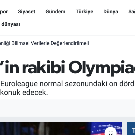
por
Siyaset
Gündem
Türkiye
Dünya
Sa
ş dünyası
iği Bilimsel Verilerle Değerlendirilmeli
’in rakibi Olympi
es Euroleague normal sezonundaki on dö
 konuk edecek.