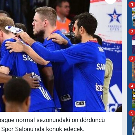
1
2
3
4
5
oleague normal sezonundaki on dördüncü
Spor Salonu’nda konuk edecek.