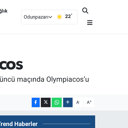
ğlık
°
22
Odunpazarı
acos
rdüncü maçında Olympiacos’u
-
+
A
A
Trend Haberler