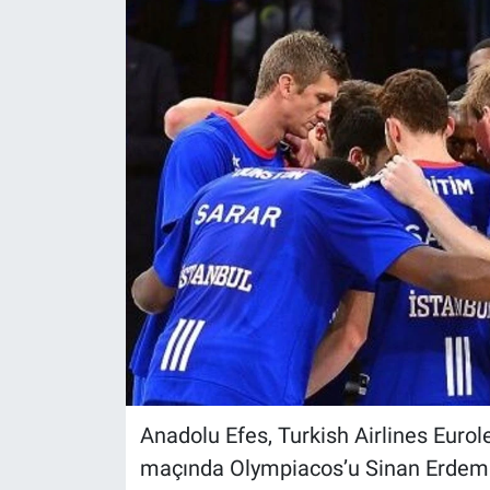
Politika
Bilecik
Kütahya
Gezi
Genel
Çevre
Yerel
Magazin
Anadolu Efes, Turkish Airlines Eur
maçında Olympiacos’u Sinan Erdem 
Bilim ve Teknoloji