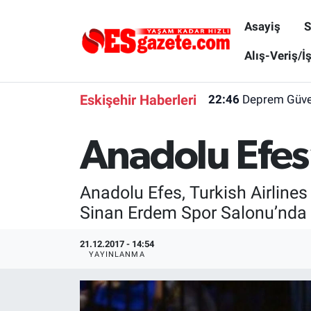
Asayiş
S
Asayiş
Yaşam
Eskişehir Nöbetçi Eczaneler
Alış-Veriş/İ
Spor
Afyonkarahisar
Eskişehir Hava Durumu
Eskişehir Haberleri
22:46
Deprem Güvenl
Siyaset
Eğitim
Eskişehir Trafik Yoğunluk Haritası
Anadolu Efes
Gündem
Eskişehirspor Arşivi
Süper Lig Puan Durumu ve Fikstür
Anadolu Efes, Turkish Airlin
Türkiye
Eskişehir Arşivi
Tüm Manşetler
Sinan Erdem Spor Salonu’nda
Dünya
Röportaj
Son Dakika Haberleri
21.12.2017 - 14:54
YAYINLANMA
Sağlık
Ekonomi
Haber Arşivi
Alış-Veriş/İş dünyası
Kültür Sanat