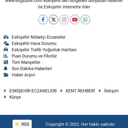
www.esgazete.com eskişehir'den bölgeden dünyadan haberler
ile Eskişehir internette lider
Eskişehir Nöbetçi Eczaneler
Eskişehir Hava Durumu
Eskişehir Trafik Yoğunluk Haritası
Puan Durumu ve Fikstür
Tüm Manşetler
Son Dakika Haberleri
Haber Arşivi
ESKİŞEHİR ECZANELERİ
KENT REHBERİ
İletişim
Künye
RSS
Copyright © 2022. Her hakkı saklıdır.