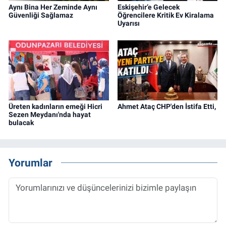
Aynı Bina Her Zeminde Aynı
Eskişehir’e Gelecek
Güvenliği Sağlamaz
Öğrencilere Kritik Ev Kiralama
Uyarısı
Üreten kadınların emeği Hicri
Ahmet Ataç CHP'den İstifa Etti,
Sezen Meydanı'nda hayat
bulacak
Yorumlar