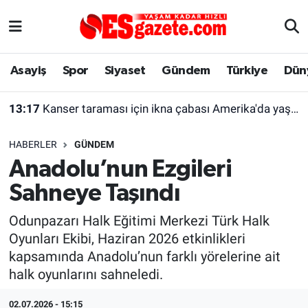
Asayiş
Yaşam
Eskişehir Nöbetçi Eczaneler
Asayiş
Spor
Siyaset
Gündem
Türkiye
Dün
Spor
Afyonkarahisar
Eskişehir Hava Durumu
13:17
Kanser taraması için ikna çabası Amerika'da yaşayan kadını şaşırttı
Siyaset
Eğitim
Eskişehir Trafik Yoğunluk Haritası
HABERLER
GÜNDEM
Gündem
Eskişehirspor Arşivi
Süper Lig Puan Durumu ve Fikstür
Anadolu’nun Ezgileri
Sahneye Taşındı
Türkiye
Eskişehir Arşivi
Tüm Manşetler
Odunpazarı Halk Eğitimi Merkezi Türk Halk
Dünya
Röportaj
Son Dakika Haberleri
Oyunları Ekibi, Haziran 2026 etkinlikleri
kapsamında Anadolu’nun farklı yörelerine ait
Sağlık
Ekonomi
Haber Arşivi
halk oyunlarını sahneledi.
Alış-Veriş/İş dünyası
Kültür Sanat
02.07.2026 - 15:15