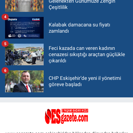
Gelenekten Günümüze Zengin
Çeşitlilik
4
Kalabak damacana su fiyatı
zamlandı
5
Feci kazada can veren kadının
cenazesi sıkıştığı araçtan güçlükle
çıkarıldı
6
CHP Eskişehir’de yeni il yönetimi
göreve başladı