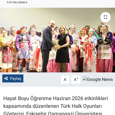
YAYINLANMA
Politika
Bilecik
Kütahya
Gezi
Genel
Çevre
Paylaş
-
+
A
A
Yerel
Hayat Boyu Öğrenme Haziran 2026 etkinlikleri
Magazin
kapsamında düzenlenen Türk Halk Oyunları
Gösterisi, Eskişehir Osmangazi Üniversitesi
Bilim ve Teknoloji