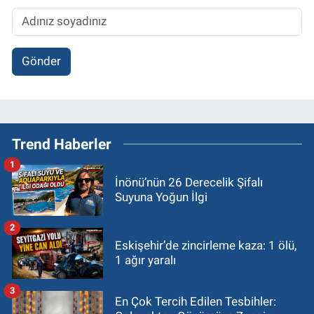
Gönder
Trend Haberler
1
İnönü’nün 26 Derecelik Şifalı
Suyuna Yoğun İlgi
2
Eskişehir’de zincirleme kaza: 1 ölü,
1 ağır yaralı
3
En Çok Tercih Edilen Tesbihler: