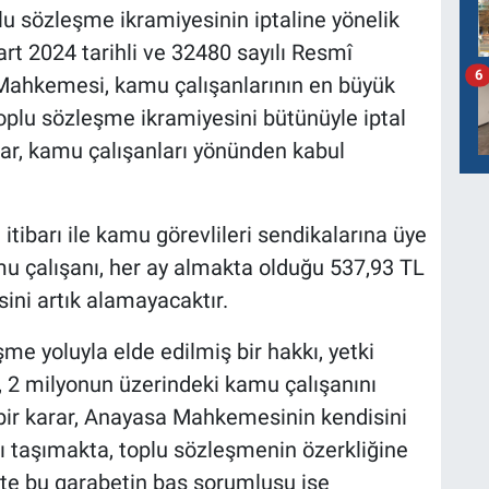
 sözleşme ikramiyesinin iptaline yönelik
art 2024 tarihli ve 32480 sayılı Resmî
6
Mahkemesi, kamu çalışanlarının en büyük
oplu sözleşme ikramiyesini bütünüyle iptal
ar, kamu çalışanları yönünden kabul
ı itibarı ile kamu görevlileri sendikalarına üye
u çalışanı, her ay almakta olduğu 537,93 TL
ini artık alamayacaktır.
 yoluyla elde edilmiş bir hakkı, yetki
ip, 2 milyonun üzerindeki kamu çalışanını
bir karar, Anayasa Mahkemesinin kendisini
 taşımakta, toplu sözleşmenin özerkliğine
kte bu garabetin baş sorumlusu ise