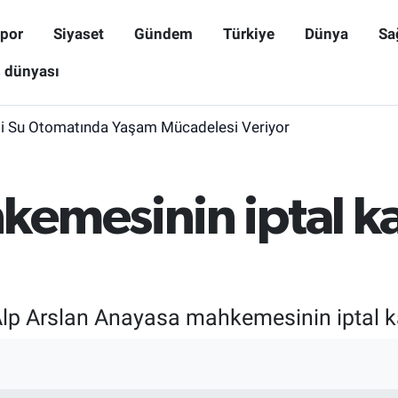
por
Siyaset
Gündem
Türkiye
Dünya
Sa
ş dünyası
i Su Otomatında Yaşam Mücadelesi Veriyor
emesinin iptal kar
p Arslan Anayasa mahkemesinin iptal kar