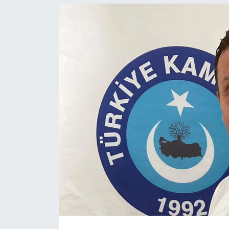
Politika
Bilecik
Kütahya
Gezi
Genel
Çevre
Yerel
Magazin
Bilim ve Teknoloji