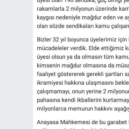
üyesi olan 196 sendika, güç birliği y
rakamlarla 2 milyonun üzerinde kamu
kaygısı nedeniyle mağdur eden ve ay
olan sözde sendikaları kamu çalışanl
Bizler 32 yıl boyunca üyelerimiz içi
mücadeleler verdik. Elde ettiğimiz
üyesi olsun ya da olmasın tüm kamu ç
kimsenin mağdur olmasına da müsaa
faaliyet göstererek gerekli şartları 
ikramiyesi hakkına ulaşmasını bekler
çalışmamayı, onun yerine 2 milyon
pahasına kendi ikballerini kurtarmayı
milyonlarca memurun hakkını aşağıy
Anayasa Mahkemesi de bu garabet k