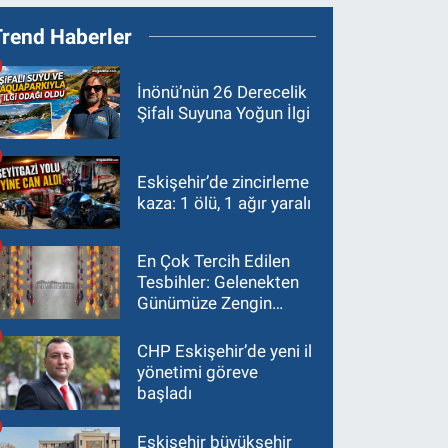
Trend Haberler
İnönü’nün 26 Derecelik
Şifalı Suyuna Yoğun İlgi
Eskişehir’de zincirleme
kaza: 1 ölü, 1 ağır yaralı
En Çok Tercih Edilen
Tesbihler: Gelenekten
Günümüze Zengin
Çeşitlilik
CHP Eskişehir’de yeni il
yönetimi göreve
başladı
Eskişehir büyükşehir