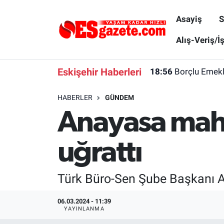
Asayiş
S
Asayiş
Yaşam
Eskişehir Nöbetçi Eczaneler
Alış-Veriş/İ
Spor
Afyonkarahisar
Eskişehir Hava Durumu
Eskişehir Haberleri
18:56
Borçlu Emekl
Siyaset
Eğitim
Eskişehir Trafik Yoğunluk Haritası
HABERLER
GÜNDEM
Anayasa mahk
Gündem
Eskişehirspor Arşivi
Süper Lig Puan Durumu ve Fikstür
Türkiye
Eskişehir Arşivi
Tüm Manşetler
uğrattı
Dünya
Röportaj
Son Dakika Haberleri
Türk Büro-Sen Şube Başkanı Al
Sağlık
Ekonomi
Haber Arşivi
06.03.2024 - 11:39
YAYINLANMA
Alış-Veriş/İş dünyası
Kültür Sanat