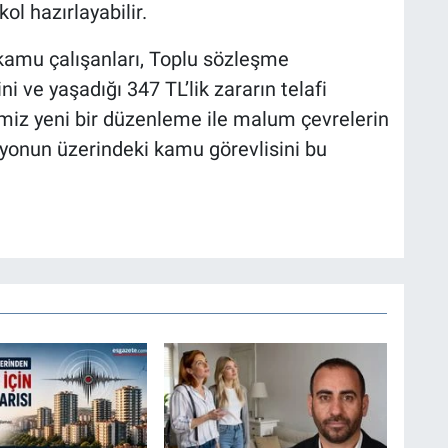
l hazırlayabilir.
n kamu çalışanları, Toplu sözleşme
 ve yaşadığı 347 TL’lik zararın telafi
imiz yeni bir düzenleme ile malum çevrelerin
ilyonun üzerindeki kamu görevlisini bu