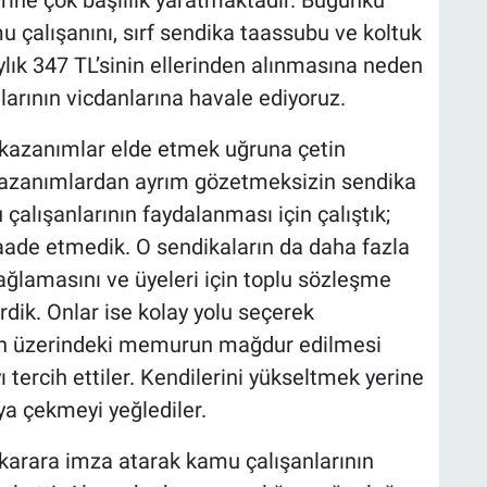
erine çok başlılık yaratmaktadır. Bugünkü
 çalışanını, sırf sendika taassubu ve koltuk
lık 347 TL’sinin ellerinden alınmasına neden
arının vicdanlarına havale ediyoruz.
n kazanımlar elde etmek uğruna çetin
 kazanımlardan ayrım gözetmeksizin sendika
alışanlarının faydalanması için çalıştık;
de etmedik. O sendikaların da daha fazla
sağlamasını ve üyeleri için toplu sözleşme
dik. Onlar ise kolay yolu seçerek
un üzerindeki memurun mağdur edilmesi
 tercih ettiler. Kendilerini yükseltmek yerine
a çekmeyi yeğlediler.
arara imza atarak kamu çalışanlarının