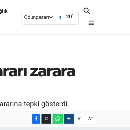
ğlık
°
20
Odunpazarı
arı zarara
arına tepki gösterdi.
-
+
A
A