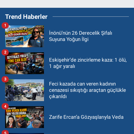
Trend Haberler
1
İnönü’nün 26 Derecelik Şifalı
Suyuna Yoğun İlgi
2
Eskişehir’de zincirleme kaza: 1 ölü,
1 ağır yaralı
3
Feci kazada can veren kadının
cenazesi sıkıştığı araçtan güçlükle
çıkarıldı
4
Zarife Ercan’a Gözyaşlarıyla Veda
5