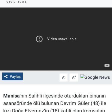
YAYINLANMA
Politika
Bilecik
Kütahya
Gezi
Genel
Çevre
Paylaş
-
+
A
A
Yerel
Manisa
'nın Salihli ilçesinde oturdukları binanın
Magazin
asansöründe ölü bulunan Devrim Güler (48) ile
kızı Doğa Etyemez’in (18) katili olan komşuları
Bilim ve Teknoloji