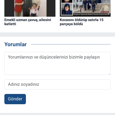
Emekli uzman çavuş, ailesini
Kocasını öldürüp satırla 15
katletti
parçaya böldü
Yorumlar
Gönder