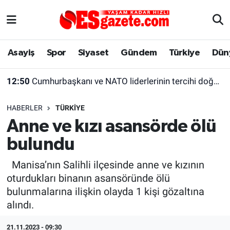
Asayiş
Yaşam
Eskişehir Nöbetçi Eczaneler
Asayiş
Spor
Siyaset
Gündem
Türkiye
Dün
Spor
Afyonkarahisar
Eskişehir Hava Durumu
12:50
Cumhurbaşkanı ve NATO liderlerinin tercihi doğal manda yoğurduna yoğun ilgi
Siyaset
Eğitim
Eskişehir Trafik Yoğunluk Haritası
HABERLER
TÜRKIYE
Gündem
Eskişehirspor Arşivi
Süper Lig Puan Durumu ve Fikstür
Anne ve kızı asansörde ölü
bulundu
Türkiye
Eskişehir Arşivi
Tüm Manşetler
Manisa’nın Salihli ilçesinde anne ve kızının
Dünya
Röportaj
Son Dakika Haberleri
oturdukları binanın asansöründe ölü
bulunmalarına ilişkin olayda 1 kişi gözaltına
Sağlık
Ekonomi
Haber Arşivi
alındı.
Alış-Veriş/İş dünyası
Kültür Sanat
21.11.2023 - 09:30