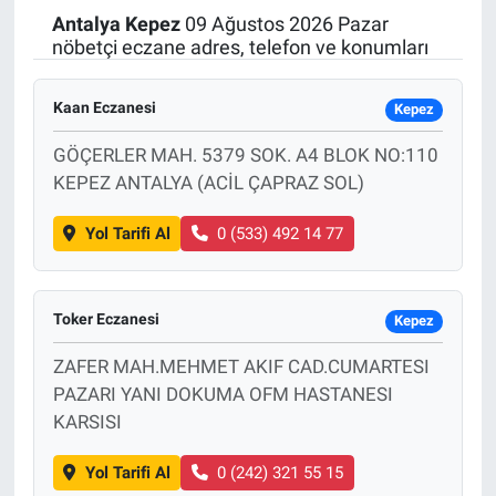
Antalya
Kepez
09 Ağustos 2026 Pazar
Politika
nöbetçi eczane adres, telefon ve konumları
Bilecik
Kaan Eczanesi
Kepez
Kütahya
GÖÇERLER MAH. 5379 SOK. A4 BLOK NO:110
KEPEZ ANTALYA (ACİL ÇAPRAZ SOL)
Gezi
Yol Tarifi Al
0 (533) 492 14 77
Genel
Toker Eczanesi
Çevre
Kepez
ZAFER MAH.MEHMET AKIF CAD.CUMARTESI
Yerel
PAZARI YANI DOKUMA OFM HASTANESI
KARSISI
Magazin
Yol Tarifi Al
0 (242) 321 55 15
Bilim ve Teknoloji