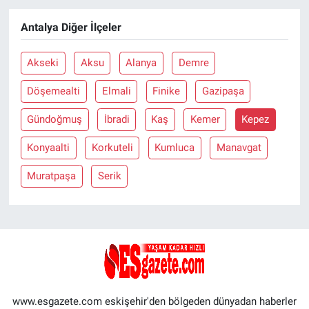
Antalya Diğer İlçeler
Akseki
Aksu
Alanya
Demre
Döşemealti
Elmali
Finike
Gazipaşa
Gündoğmuş
İbradi
Kaş
Kemer
Kepez
Konyaalti
Korkuteli
Kumluca
Manavgat
Muratpaşa
Serik
www.esgazete.com eskişehir'den bölgeden dünyadan haberler