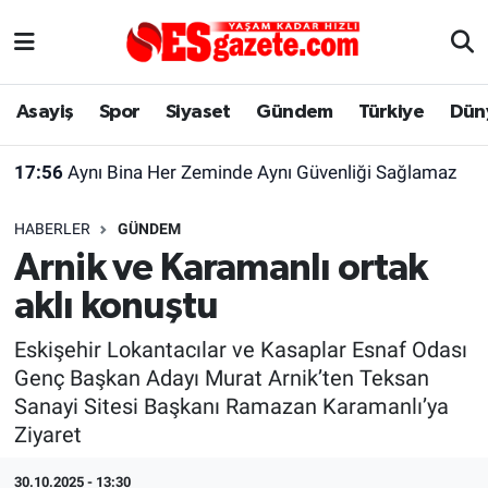
Asayiş
Yaşam
Eskişehir Nöbetçi Eczaneler
Asayiş
Spor
Siyaset
Gündem
Türkiye
Dün
Spor
Afyonkarahisar
Eskişehir Hava Durumu
17:56
Aynı Bina Her Zeminde Aynı Güvenliği Sağlamaz
Siyaset
Eğitim
Eskişehir Trafik Yoğunluk Haritası
HABERLER
GÜNDEM
Gündem
Eskişehirspor Arşivi
Süper Lig Puan Durumu ve Fikstür
Arnik ve Karamanlı ortak
aklı konuştu
Türkiye
Eskişehir Arşivi
Tüm Manşetler
Eskişehir Lokantacılar ve Kasaplar Esnaf Odası
Dünya
Röportaj
Son Dakika Haberleri
Genç Başkan Adayı Murat Arnik’ten Teksan
Sanayi Sitesi Başkanı Ramazan Karamanlı’ya
Sağlık
Ekonomi
Haber Arşivi
Ziyaret
Alış-Veriş/İş dünyası
Kültür Sanat
30.10.2025 - 13:30