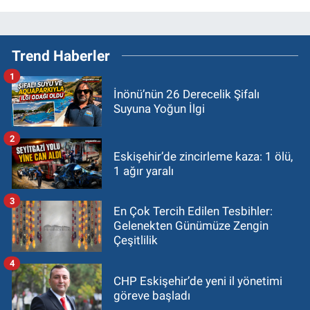
Trend Haberler
1
İnönü’nün 26 Derecelik Şifalı
Suyuna Yoğun İlgi
2
Eskişehir’de zincirleme kaza: 1 ölü,
1 ağır yaralı
3
En Çok Tercih Edilen Tesbihler:
Gelenekten Günümüze Zengin
Çeşitlilik
4
CHP Eskişehir’de yeni il yönetimi
göreve başladı