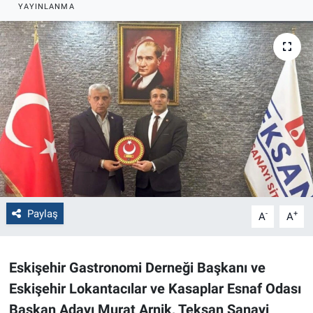
YAYINLANMA
Politika
Bilecik
Kütahya
Gezi
Genel
Çevre
Paylaş
-
+
A
A
Yerel
Eskişehir Gastronomi Derneği Başkanı ve
Magazin
Eskişehir Lokantacılar ve Kasaplar Esnaf Odası
Başkan Adayı Murat Arnik, Teksan Sanayi
Bilim ve Teknoloji