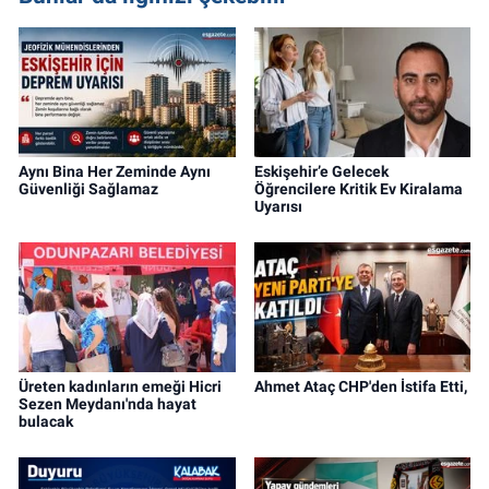
Aynı Bina Her Zeminde Aynı
Eskişehir’e Gelecek
Güvenliği Sağlamaz
Öğrencilere Kritik Ev Kiralama
Uyarısı
Üreten kadınların emeği Hicri
Ahmet Ataç CHP'den İstifa Etti,
Sezen Meydanı'nda hayat
bulacak