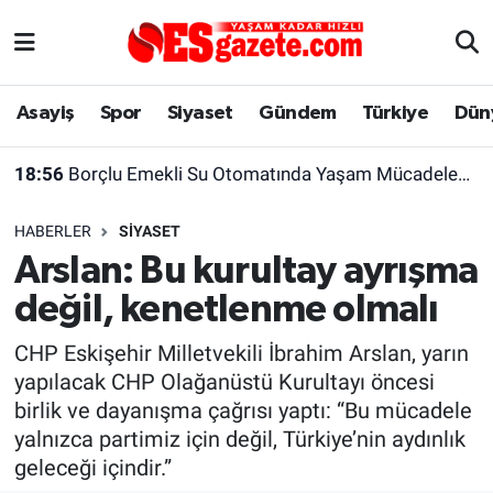
Asayiş
Yaşam
Eskişehir Nöbetçi Eczaneler
Asayiş
Spor
Siyaset
Gündem
Türkiye
Dün
Spor
Afyonkarahisar
Eskişehir Hava Durumu
18:56
Borçlu Emekli Su Otomatında Yaşam Mücadelesi Veriyor
Siyaset
Eğitim
Eskişehir Trafik Yoğunluk Haritası
HABERLER
SIYASET
Gündem
Eskişehirspor Arşivi
Süper Lig Puan Durumu ve Fikstür
Arslan: Bu kurultay ayrışma
değil, kenetlenme olmalı
Türkiye
Eskişehir Arşivi
Tüm Manşetler
CHP Eskişehir Milletvekili İbrahim Arslan, yarın
Dünya
Röportaj
Son Dakika Haberleri
yapılacak CHP Olağanüstü Kurultayı öncesi
birlik ve dayanışma çağrısı yaptı: “Bu mücadele
Sağlık
Ekonomi
Haber Arşivi
yalnızca partimiz için değil, Türkiye’nin aydınlık
geleceği içindir.”
Alış-Veriş/İş dünyası
Kültür Sanat