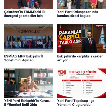
Çakırözer’in TBMM’deki ilk
Yeni Parti Odunpazarı’nda
önergesi gazeteciler için
kuruluş süreci başladı
ESMİAD, MHP Eskişehir İl
Eskişehir’de karşılıksız çekler
Yönetimini Ağırladı
artıyor
YENİ Parti Eskişehir’in Kurucu
Yeni Parti Tepebaşı İlçe
İl Yönetimi Belli Oldu
Yönetimi Oluşturuldu