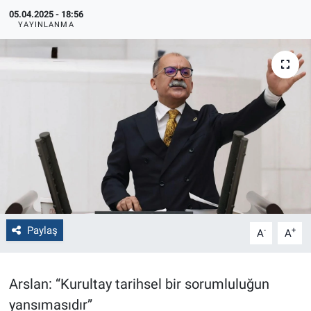
05.04.2025 - 18:56
Politika
YAYINLANMA
Bilecik
Kütahya
Gezi
Genel
Çevre
Paylaş
-
+
A
A
Yerel
Magazin
Arslan: “Kurultay tarihsel bir sorumluluğun
yansımasıdır”
Bilim ve Teknoloji