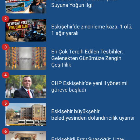
Suyuna Yoğun İlgi
2
Eskişehir’de zincirleme kaza: 1 ölü,
1 ağır yaralı
3
En Çok Tercih Edilen Tesbihler:
Gelenekten Günümüze Zengin
Çeşitlilik
4
CHP Eskişehir’de yeni il yönetimi
göreve başladı
5
Eskişehir büyükşehir
belediyesinden dolandırıcılık uyarısı
6
Eskişehirli Eray Sırasöğüt, Uzay