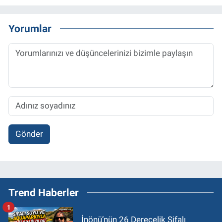
Yorumlar
Gönder
Trend Haberler
1
İnönü’nün 26 Derecelik Şifalı