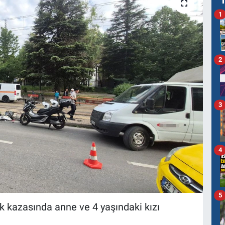
1
2
3
4
5
afik kazasında anne ve 4 yaşındaki kızı