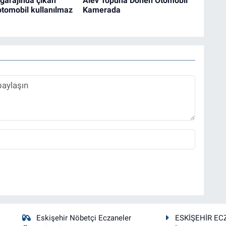
garajında çıkan
Alev Topuna Dönen Otomobil
tomobil kullanılmaz
Kamerada
Eskişehir Nöbetçi Eczaneler
ESKİŞEHİR EC