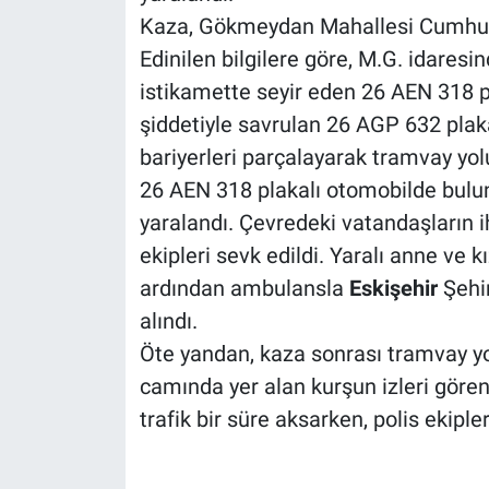
Kaza, Gökmeydan Mahallesi Cumhuri
Edinilen bilgilere göre, M.G. idaresi
istikamette seyir eden 26 AEN 318 p
şiddetiyle savrulan 26 AGP 632 plaka
bariyerleri parçalayarak tramvay yol
26 AEN 318 plakalı otomobilde buluna
yaralandı. Çevredeki vatandaşların ih
ekipleri sevk edildi. Yaralı anne ve k
ardından ambulansla
Eskişehir
Şehir
alındı.
Öte yandan, kaza sonrası tramvay yo
camında yer alan kurşun izleri gören
trafik bir süre aksarken, polis ekipler