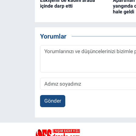
Eskişehir'de kadını araba
Apartman 
içinde darp etti
yangında o
hale geldi
Yorumlar
Gönder