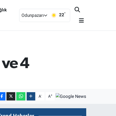
ğlık
°
22
Odunpazarı
 ve 4
-
+
A
A
Trend Haberler