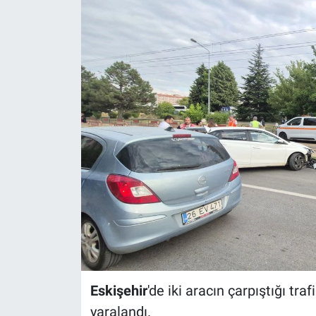
Politika
Bilecik
Kütahya
Gezi
Genel
Çevre
Yerel
Magazin
Eskişehir
'de iki aracın çarpıştığı tr
yaralandı.
Bilim ve Teknoloji