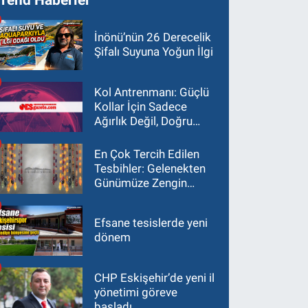
İnönü’nün 26 Derecelik
Şifalı Suyuna Yoğun İlgi
Kol Antrenmanı: Güçlü
Kollar İçin Sadece
Ağırlık Değil, Doğru
Yaklaşım Gerekir
En Çok Tercih Edilen
Tesbihler: Gelenekten
Günümüze Zengin
Çeşitlilik
Efsane tesislerde yeni
dönem
CHP Eskişehir’de yeni il
yönetimi göreve
başladı