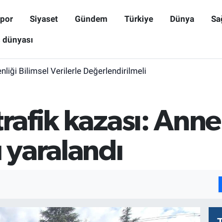
por
Siyaset
Gündem
Türkiye
Dünya
Sa
ş dünyası
iği Bilimsel Verilerle Değerlendirilmeli
trafik kazası: Anne
ı yaralandı