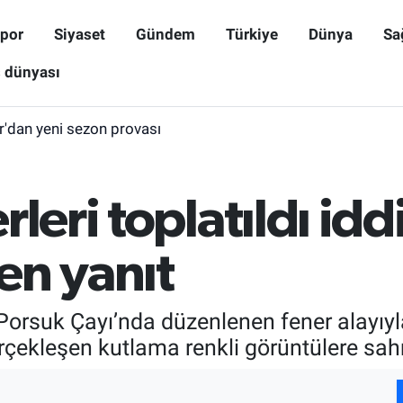
por
Siyaset
Gündem
Türkiye
Dünya
Sa
ş dünyası
r'dan yeni sezon provası
leri toplatıldı idd
en yanıt
rsuk Çayı’nda düzenlenen fener alayıyla 
gerçekleşen kutlama renkli görüntülere sah