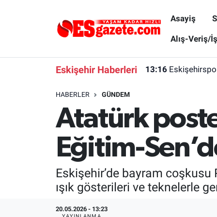
Asayiş
S
Asayiş
Yaşam
Eskişehir Nöbetçi Eczaneler
Alış-Veriş/İ
Spor
Afyonkarahisar
Eskişehir Hava Durumu
Eskişehir Haberleri
13:16
Eskişehirspo
Siyaset
Eğitim
Eskişehir Trafik Yoğunluk Haritası
HABERLER
GÜNDEM
Atatürk poster
Gündem
Eskişehirspor Arşivi
Süper Lig Puan Durumu ve Fikstür
Türkiye
Eskişehir Arşivi
Tüm Manşetler
Eğitim-Sen’d
Dünya
Röportaj
Son Dakika Haberleri
Eskişehir’de bayram coşkusu Po
Sağlık
Ekonomi
Haber Arşivi
ışık gösterileri ve teknelerle 
Alış-Veriş/İş dünyası
Kültür Sanat
20.05.2026 - 13:23
YAYINLANMA