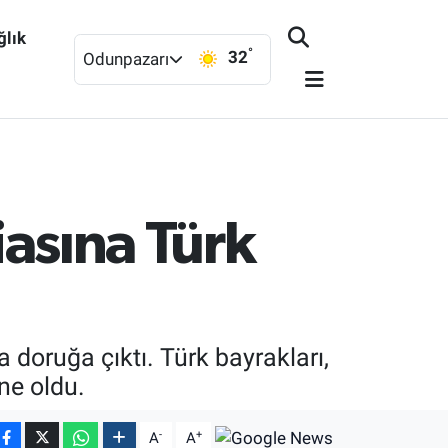
ğlık
°
32
Odunpazarı
iasına Türk
doruğa çıktı. Türk bayrakları,
ne oldu.
-
+
A
A