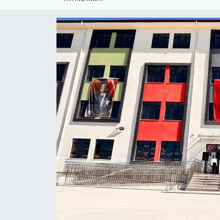
Politika
Bilecik
Kütahya
Gezi
Genel
Çevre
Yerel
Magazin
Bilim ve Teknoloji