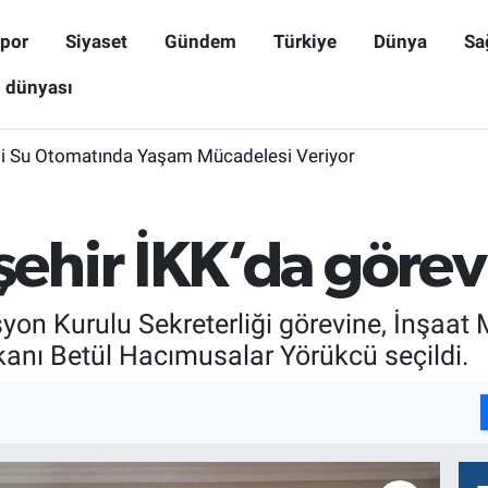
por
Siyaset
Gündem
Türkiye
Dünya
Sa
ş dünyası
i Su Otomatında Yaşam Mücadelesi Veriyor
hir İKK’da görev
on Kurulu Sekreterliği görevine, İnşaat 
anı Betül Hacımusalar Yörükcü seçildi.