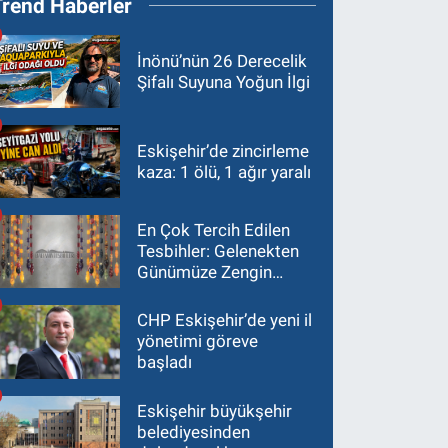
Trend Haberler
İnönü’nün 26 Derecelik
Şifalı Suyuna Yoğun İlgi
Eskişehir’de zincirleme
kaza: 1 ölü, 1 ağır yaralı
En Çok Tercih Edilen
Tesbihler: Gelenekten
Günümüze Zengin
Çeşitlilik
CHP Eskişehir’de yeni il
yönetimi göreve
başladı
Eskişehir büyükşehir
belediyesinden