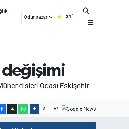
ğlık
°
31
Odunpazarı
 değişimi
Mühendisleri Odası Eskişehir
-
+
A
A