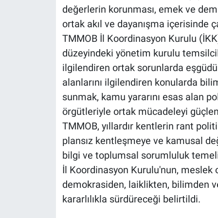
değerlerin korunması, emek ve demo
ortak akıl ve dayanışma içerisinde ça
TMMOB İl Koordinasyon Kurulu (İKK
düzeyindeki yönetim kurulu temsilcil
ilgilendiren ortak sorunlarda eşgü
alanlarını ilgilendiren konularda bil
sunmak, kamu yararını esas alan poli
örgütleriyle ortak mücadeleyi güçle
TMMOB, yıllardır kentlerin rant polit
plansız kentleşmeye ve kamusal değe
bilgi ve toplumsal sorumluluk teme
İl Koordinasyon Kurulu'nun, meslek o
demokrasiden, laiklikten, bilimden
kararlılıkla sürdüreceği belirtildi.