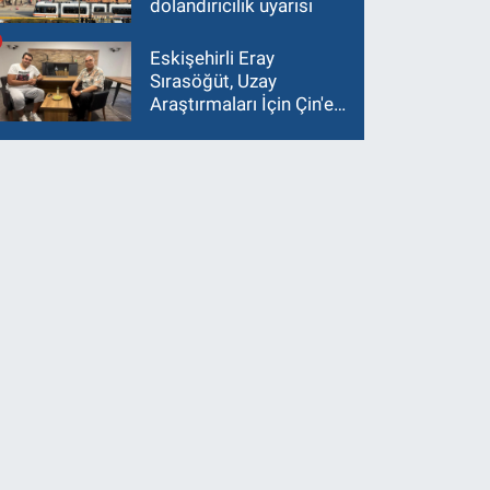
dolandırıcılık uyarısı
Eskişehirli Eray
Sırasöğüt, Uzay
Araştırmaları İçin Çin'e
Gidiyor