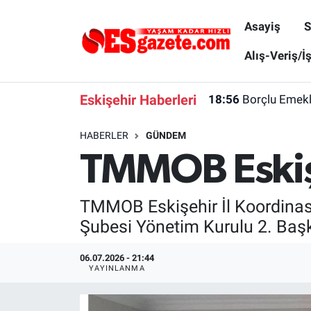
Asayiş
S
Asayiş
Yaşam
Eskişehir Nöbetçi Eczaneler
Alış-Veriş/İ
Spor
Afyonkarahisar
Eskişehir Hava Durumu
Eskişehir Haberleri
18:56
Borçlu Emekl
Siyaset
Eğitim
Eskişehir Trafik Yoğunluk Haritası
HABERLER
GÜNDEM
TMMOB Eskişe
Gündem
Eskişehirspor Arşivi
Süper Lig Puan Durumu ve Fikstür
Türkiye
Eskişehir Arşivi
Tüm Manşetler
TMMOB Eskişehir İl Koordinasy
Şubesi Yönetim Kurulu 2. Başk
Dünya
Röportaj
Son Dakika Haberleri
06.07.2026 - 21:44
Sağlık
Ekonomi
Haber Arşivi
YAYINLANMA
Alış-Veriş/İş dünyası
Kültür Sanat