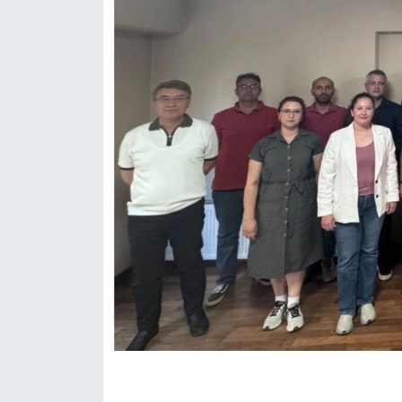
Politika
Bilecik
Kütahya
Gezi
Genel
Çevre
Yerel
Magazin
Bilim ve Teknoloji