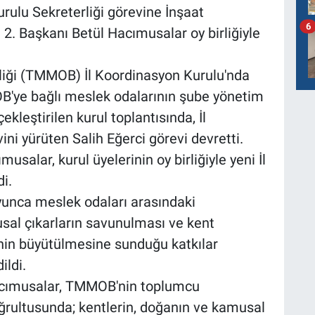
ulu Sekreterliği görevine İnşaat
6
2. Başkanı Betül Hacımusalar oy birliğiyle
liği (TMMOB) İl Koordinasyon Kurulu'nda
B'ye bağlı meslek odalarının şube yönetim
ekleştirilen kurul toplantısında, İl
ni yürüten Salih Eğerci görevi devretti.
alar, kurul üyelerinin oy birliğiyle yeni İl
i.
oyunca meslek odaları arasındaki
sal çıkarların savunulması ve kent
enin büyütülmesine sunduğu katkılar
ildi.
Hacımusalar, TMMOB'nin toplumcu
ğrultusunda; kentlerin, doğanın ve kamusal