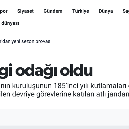
por
Siyaset
Gündem
Türkiye
Dünya
Sa
ş dünyası
r'dan yeni sezon provası
ilgi odağı oldu
ının kuruluşunun 185’inci yılı kutlamaları
ilen devriye görevlerine katılan atlı janda