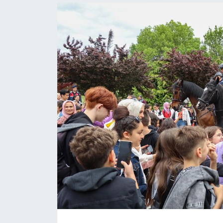
Politika
Bilecik
Kütahya
Gezi
Genel
Çevre
Yerel
Magazin
Bilim ve Teknoloji