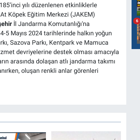
5’inci yılı düzenlenen etkinliklerle
a At Köpek Eğitim Merkezi (JAKEM)
6
şehir
İl Jandarma Komutanlığı'na
 4-5 Mayıs 2024 tarihlerinde halkın yoğun
arkı, Sazova Parkı, Kentpark ve Mamuca
hizmet devriyelerine destek olması amacıyla
arın arasında dolaşan atlı jandarma takımı
anırken, oluşan renkli anlar görenleri