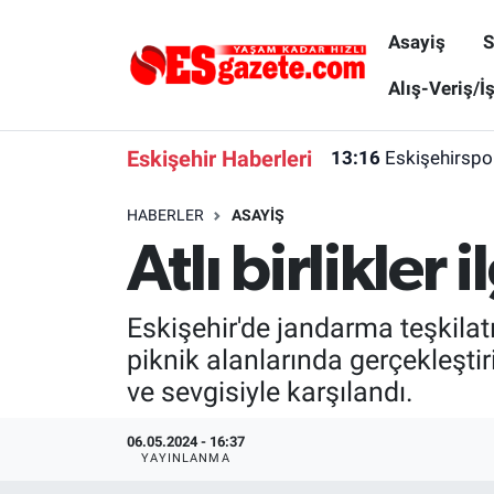
Asayiş
S
Asayiş
Yaşam
Eskişehir Nöbetçi Eczaneler
Alış-Veriş/İ
Spor
Afyonkarahisar
Eskişehir Hava Durumu
Eskişehir Haberleri
13:16
Eskişehirspo
Siyaset
Eğitim
Eskişehir Trafik Yoğunluk Haritası
HABERLER
ASAYIŞ
Atlı birlikler 
Gündem
Eskişehirspor Arşivi
Süper Lig Puan Durumu ve Fikstür
Türkiye
Eskişehir Arşivi
Tüm Manşetler
Eskişehir'de jandarma teşkilat
piknik alanlarında gerçekleştir
Dünya
Röportaj
Son Dakika Haberleri
ve sevgisiyle karşılandı.
Sağlık
Ekonomi
Haber Arşivi
06.05.2024 - 16:37
YAYINLANMA
Alış-Veriş/İş dünyası
Kültür Sanat