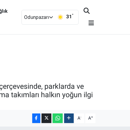
ğlık
°
31
Odunpazarı
 çerçevesinde, parklarda ve
rma takımları halkın yoğun ilgi
-
+
A
A