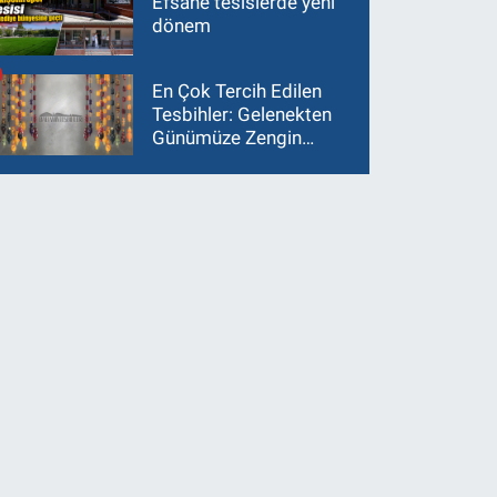
Efsane tesislerde yeni
dönem
En Çok Tercih Edilen
Tesbihler: Gelenekten
Günümüze Zengin
Çeşitlilik