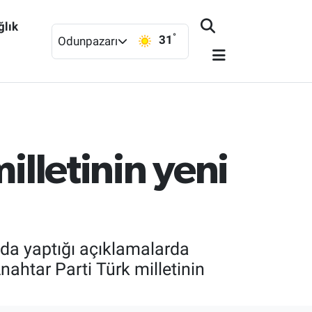
ğlık
°
31
Odunpazarı
illetinin yeni
nda yaptığı açıklamalarda
nahtar Parti Türk milletinin