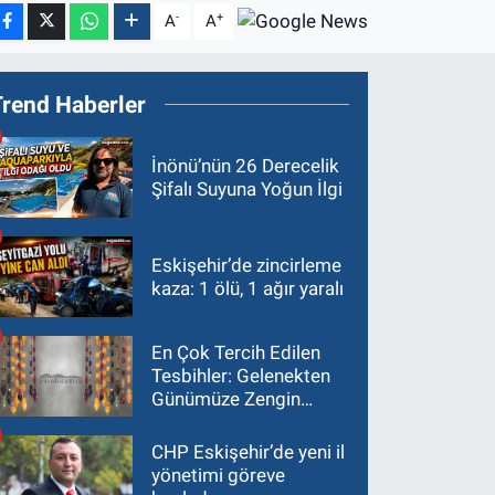
-
+
A
A
Trend Haberler
İnönü’nün 26 Derecelik
Şifalı Suyuna Yoğun İlgi
Eskişehir’de zincirleme
kaza: 1 ölü, 1 ağır yaralı
En Çok Tercih Edilen
Tesbihler: Gelenekten
Günümüze Zengin
Çeşitlilik
CHP Eskişehir’de yeni il
yönetimi göreve