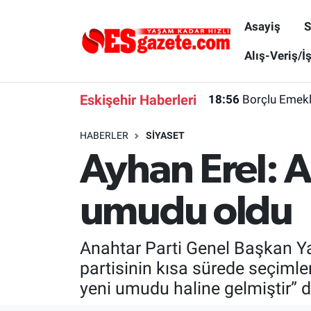
Asayiş
S
Asayiş
Yaşam
Eskişehir Nöbetçi Eczaneler
Alış-Veriş/İ
Spor
Afyonkarahisar
Eskişehir Hava Durumu
Eskişehir Haberleri
18:56
Borçlu Emekl
Siyaset
Eğitim
Eskişehir Trafik Yoğunluk Haritası
HABERLER
SIYASET
Ayhan Erel: A
Gündem
Eskişehirspor Arşivi
Süper Lig Puan Durumu ve Fikstür
Türkiye
Eskişehir Arşivi
Tüm Manşetler
umudu oldu
Dünya
Röportaj
Son Dakika Haberleri
Anahtar Parti Genel Başkan Ya
Sağlık
Ekonomi
Haber Arşivi
partisinin kısa sürede seçimler
yeni umudu haline gelmiştir” d
Alış-Veriş/İş dünyası
Kültür Sanat