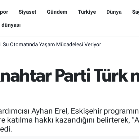
por
Siyaset
Gündem
Türkiye
Dünya
Sa
ş dünyası
i Su Otomatında Yaşam Mücadelesi Veriyor
nahtar Parti Türk m
rdımcısı Ayhan Erel, Eskişehir programı
e katılma hakkı kazandığını belirterek, “A
edi.