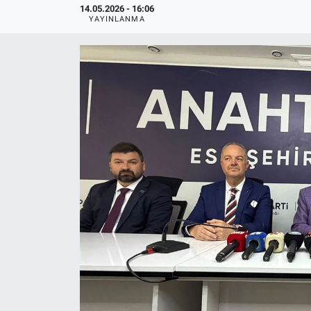
14.05.2026 - 16:06
YAYINLANMA
Politika
Bilecik
Kütahya
Gezi
Genel
Çevre
Yerel
Magazin
Bilim ve Teknoloji