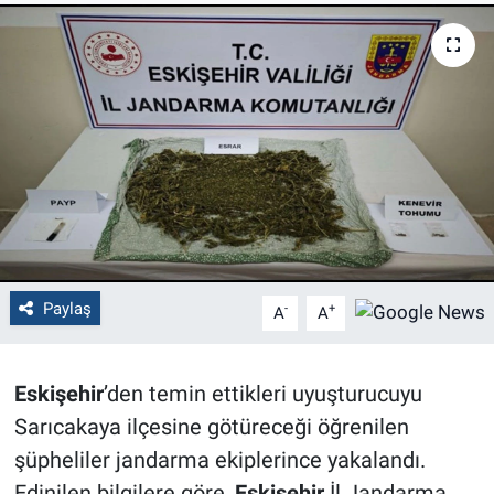
Politika
Bilecik
Kütahya
Gezi
Genel
Paylaş
-
+
A
A
Çevre
Yerel
Eskişehir
’den temin ettikleri uyuşturucuyu
Sarıcakaya ilçesine götüreceği öğrenilen
Magazin
şüpheliler jandarma ekiplerince yakalandı.
Bilim ve Teknoloji
Edinilen bilgilere göre,
Eskişehir
İl Jandarma