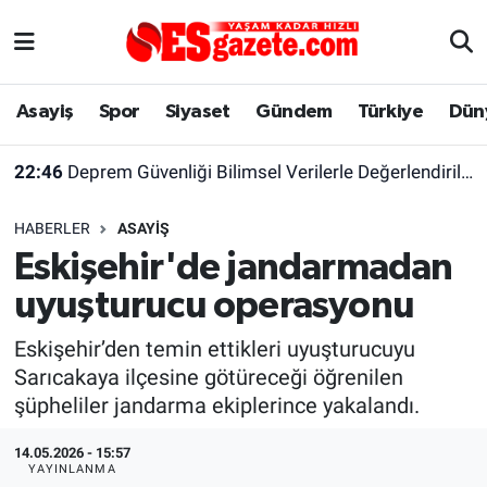
Asayiş
Yaşam
Eskişehir Nöbetçi Eczaneler
Asayiş
Spor
Siyaset
Gündem
Türkiye
Dün
Spor
Afyonkarahisar
Eskişehir Hava Durumu
22:46
Deprem Güvenliği Bilimsel Verilerle Değerlendirilmeli
Siyaset
Eğitim
Eskişehir Trafik Yoğunluk Haritası
HABERLER
ASAYIŞ
Gündem
Eskişehirspor Arşivi
Süper Lig Puan Durumu ve Fikstür
Eskişehir'de jandarmadan
uyuşturucu operasyonu
Türkiye
Eskişehir Arşivi
Tüm Manşetler
Eskişehir’den temin ettikleri uyuşturucuyu
Dünya
Röportaj
Son Dakika Haberleri
Sarıcakaya ilçesine götüreceği öğrenilen
şüpheliler jandarma ekiplerince yakalandı.
Sağlık
Ekonomi
Haber Arşivi
14.05.2026 - 15:57
Alış-Veriş/İş dünyası
Kültür Sanat
YAYINLANMA