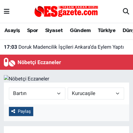
Asayiş
Yaşam
Eskişehir Nöbetçi Eczaneler
Asayiş
Spor
Siyaset
Gündem
Türkiye
Dün
Spor
Afyonkarahisar
Eskişehir Hava Durumu
17:03
Doruk Madencilik İşçileri Ankara’da Eylem Yaptı
Siyaset
Eğitim
Eskişehir Trafik Yoğunluk Haritası
Nöbetçi Eczaneler
Gündem
Eskişehirspor Arşivi
Süper Lig Puan Durumu ve Fikstür
Türkiye
Eskişehir Arşivi
Tüm Manşetler
Dünya
Röportaj
Son Dakika Haberleri
Paylaş
Sağlık
Ekonomi
Haber Arşivi
Alış-Veriş/İş dünyası
Kültür Sanat