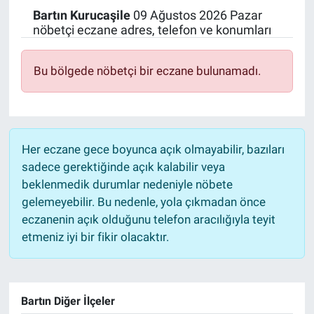
Bartın
Kurucaşile
09 Ağustos 2026 Pazar
Politika
nöbetçi eczane adres, telefon ve konumları
Bilecik
Bu bölgede nöbetçi bir eczane bulunamadı.
Kütahya
Gezi
Her eczane gece boyunca açık olmayabilir, bazıları
sadece gerektiğinde açık kalabilir veya
Genel
beklenmedik durumlar nedeniyle nöbete
gelemeyebilir. Bu nedenle, yola çıkmadan önce
Çevre
eczanenin açık olduğunu telefon aracılığıyla teyit
etmeniz iyi bir fikir olacaktır.
Yerel
Magazin
Bartın Diğer İlçeler
Bilim ve Teknoloji