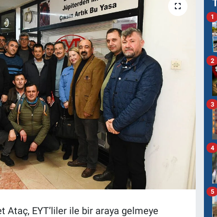
1
2
3
4
5
Ataç, EYT’liler ile bir araya gelmeye