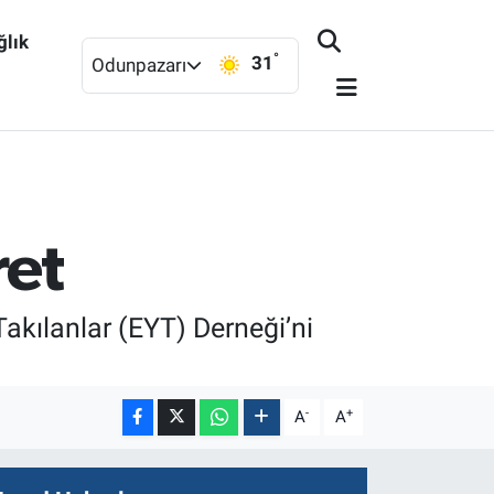
ğlık
°
31
Odunpazarı
ret
akılanlar (EYT) Derneği’ni
-
+
A
A