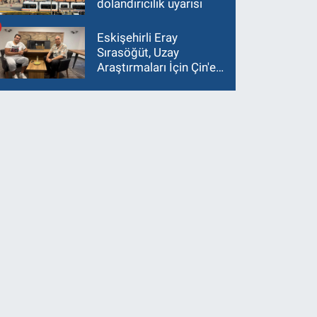
dolandırıcılık uyarısı
Eskişehirli Eray
Sırasöğüt, Uzay
Araştırmaları İçin Çin'e
Gidiyor