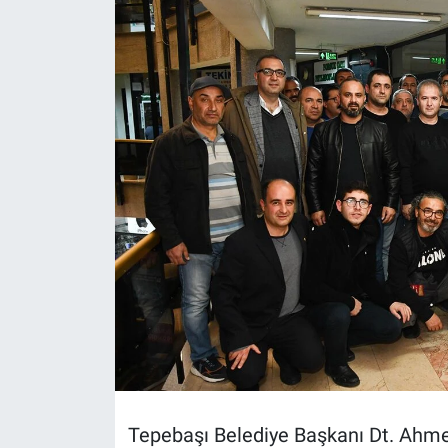
Politika
Bilecik
Kütahya
Gezi
Genel
Çevre
Yerel
Magazin
Tepebaşı Belediye Başkanı Dt. Ahmet 
Bilim ve Teknoloji