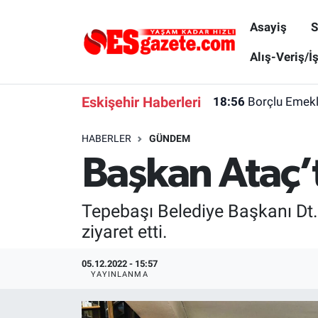
Asayiş
S
Asayiş
Yaşam
Eskişehir Nöbetçi Eczaneler
Alış-Veriş/İ
Spor
Afyonkarahisar
Eskişehir Hava Durumu
Eskişehir Haberleri
18:56
Borçlu Emekl
Siyaset
Eğitim
Eskişehir Trafik Yoğunluk Haritası
HABERLER
GÜNDEM
Başkan Ataç’t
Gündem
Eskişehirspor Arşivi
Süper Lig Puan Durumu ve Fikstür
Türkiye
Eskişehir Arşivi
Tüm Manşetler
Tepebaşı Belediye Başkanı Dt. 
ziyaret etti.
Dünya
Röportaj
Son Dakika Haberleri
05.12.2022 - 15:57
Sağlık
Ekonomi
Haber Arşivi
YAYINLANMA
Alış-Veriş/İş dünyası
Kültür Sanat