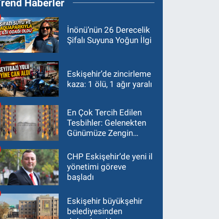
Trend Haberler
İnönü’nün 26 Derecelik
Şifalı Suyuna Yoğun İlgi
Eskişehir’de zincirleme
kaza: 1 ölü, 1 ağır yaralı
En Çok Tercih Edilen
Tesbihler: Gelenekten
Günümüze Zengin
Çeşitlilik
CHP Eskişehir’de yeni il
yönetimi göreve
başladı
Eskişehir büyükşehir
belediyesinden