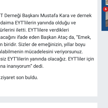
6
YT Derneği Başkanı Mustafa Kara ve dernek
a, daima EYT’lilerin yanında olduğu ve
erini iletti. EYT’lilere verdikleri
cağını ifade eden Başkan Ataç da, “Emek,
iridir. Sizler de emeğinizin, yıllar boyu
ı alabilmenin mücadelesini veriyorsunuz.
 EYT’lilerin yanında olacağız. EYT’liler için
ına inanıyorum” dedi.
 ziyaret son buldu.