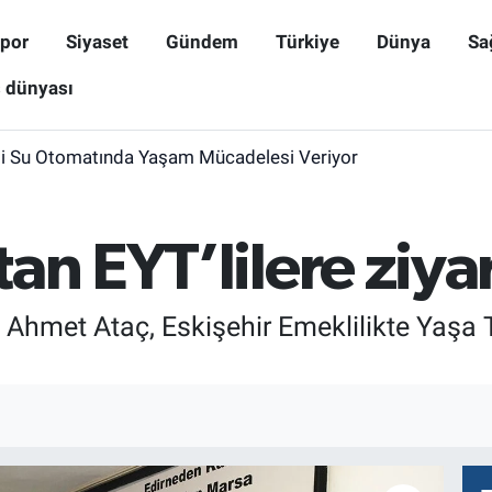
por
Siyaset
Gündem
Türkiye
Dünya
Sa
ş dünyası
i Su Otomatında Yaşam Mücadelesi Veriyor
an EYT’lilere ziya
Ahmet Ataç, Eskişehir Emeklilikte Yaşa T