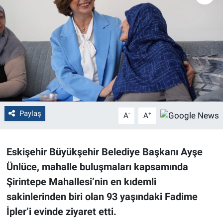
Politika
Bilecik
Kütahya
Gezi
Paylaş
-
+
A
A
Genel
Çevre
Eskişehir Büyükşehir Belediye Başkanı Ayşe
Ünlüce, mahalle buluşmaları kapsamında
Yerel
Şirintepe Mahallesi’nin en kıdemli
Magazin
sakinlerinden biri olan 93 yaşındaki Fadime
İpler’i evinde ziyaret etti.
Bilim ve Teknoloji