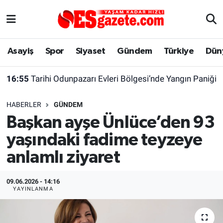
Asayiş
Yaşam
Eskişehir Nöbetçi Eczaneler
Asayiş
Spor
Siyaset
Gündem
Türkiye
Dün
Spor
Afyonkarahisar
Eskişehir Hava Durumu
16:55
Tarihi Odunpazarı Evleri Bölgesi’nde Yangın Paniği
Siyaset
Eğitim
Eskişehir Trafik Yoğunluk Haritası
HABERLER
GÜNDEM
Gündem
Eskişehirspor Arşivi
Süper Lig Puan Durumu ve Fikstür
Başkan ayşe Ünlüce’den 93
yaşındaki fadime teyzeye
Türkiye
Eskişehir Arşivi
Tüm Manşetler
anlamlı ziyaret
Dünya
Röportaj
Son Dakika Haberleri
09.06.2026 - 14:16
Sağlık
Ekonomi
Haber Arşivi
YAYINLANMA
Alış-Veriş/İş dünyası
Kültür Sanat