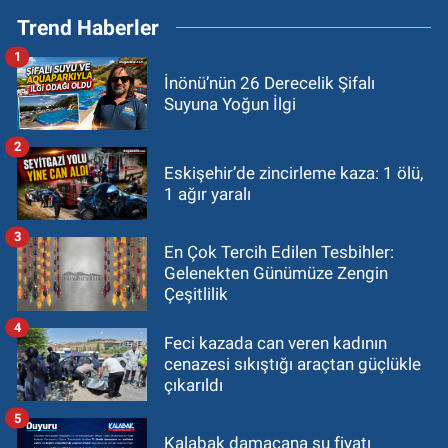
Trend Haberler
1
İnönü’nün 26 Derecelik Şifalı
Suyuna Yoğun İlgi
2
Eskişehir’de zincirleme kaza: 1 ölü,
1 ağır yaralı
3
En Çok Tercih Edilen Tesbihler:
Gelenekten Günümüze Zengin
Çeşitlilik
4
Feci kazada can veren kadının
cenazesi sıkıştığı araçtan güçlükle
çıkarıldı
5
Kalabak damacana su fiyatı