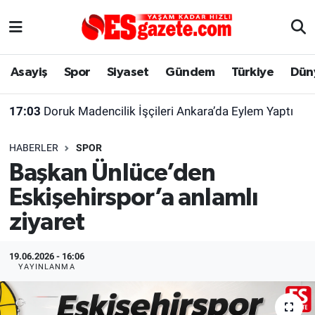
Asayiş
Yaşam
Eskişehir Nöbetçi Eczaneler
Asayiş
Spor
Siyaset
Gündem
Türkiye
Dün
Spor
Afyonkarahisar
Eskişehir Hava Durumu
17:03
Doruk Madencilik İşçileri Ankara’da Eylem Yaptı
Siyaset
Eğitim
Eskişehir Trafik Yoğunluk Haritası
HABERLER
SPOR
Gündem
Eskişehirspor Arşivi
Süper Lig Puan Durumu ve Fikstür
Başkan Ünlüce’den
Eskişehirspor’a anlamlı
Türkiye
Eskişehir Arşivi
Tüm Manşetler
ziyaret
Dünya
Röportaj
Son Dakika Haberleri
19.06.2026 - 16:06
Sağlık
Ekonomi
Haber Arşivi
YAYINLANMA
Alış-Veriş/İş dünyası
Kültür Sanat