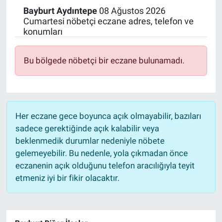
Bayburt
Aydıntepe
08 Ağustos 2026
Politika
Cumartesi nöbetçi eczane adres, telefon ve
konumları
Bilecik
Bu bölgede nöbetçi bir eczane bulunamadı.
Kütahya
Gezi
Her eczane gece boyunca açık olmayabilir, bazıları
Genel
sadece gerektiğinde açık kalabilir veya
beklenmedik durumlar nedeniyle nöbete
Çevre
gelemeyebilir. Bu nedenle, yola çıkmadan önce
eczanenin açık olduğunu telefon aracılığıyla teyit
Yerel
etmeniz iyi bir fikir olacaktır.
Magazin
Bilim ve Teknoloji