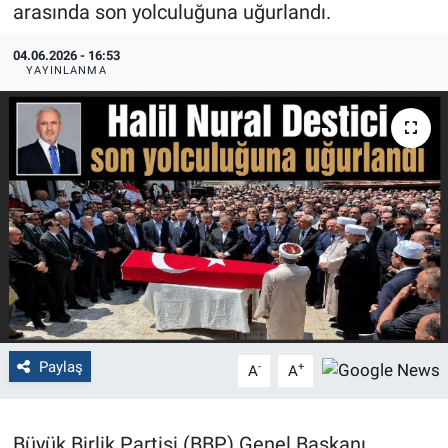
arasında son yolculuğuna uğurlandı.
Politika
04.06.2026 - 16:53
YAYINLANMA
Bilecik
Kütahya
Gezi
Genel
Çevre
Yerel
Paylaş
-
+
A
A
Magazin
Büyük Birlik Partisi (BBP) Genel Başkanı
Bilim ve Teknoloji