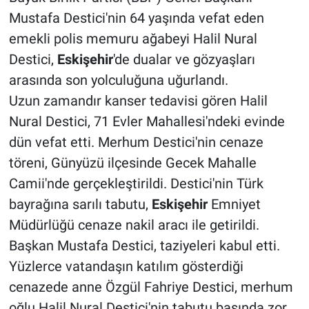
Mustafa Destici'nin 64 yaşında vefat eden
emekli polis memuru ağabeyi Halil Nural
Destici,
Eskişehir
'de dualar ve gözyaşları
arasında son yolculuğuna uğurlandı.
Uzun zamandır kanser tedavisi gören Halil
Nural Destici, 71 Evler Mahallesi'ndeki evinde
dün vefat etti. Merhum Destici'nin cenaze
töreni, Günyüzü ilçesinde Gecek Mahalle
Camii'nde gerçekleştirildi. Destici'nin Türk
bayrağına sarılı tabutu,
Eskişehir
Emniyet
Müdürlüğü cenaze nakil aracı ile getirildi.
Başkan Mustafa Destici, taziyeleri kabul etti.
Yüzlerce vatandaşın katılım gösterdiği
cenazede anne Özgül Fahriye Destici, merhum
oğlu Halil Nural Destici'nin tabutu başında zor