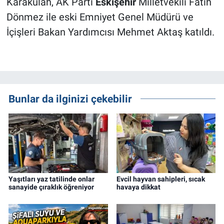
Karakülah, AK Parti
Eskişehir
Milletvekili Fatih
Dönmez ile eski Emniyet Genel Müdürü ve
İçişleri Bakan Yardımcısı Mehmet Aktaş katıldı.
Bunlar da ilginizi çekebilir
Yaşıtları yaz tatilinde onlar
Evcil hayvan sahipleri, sıcak
sanayide çıraklık öğreniyor
havaya dikkat