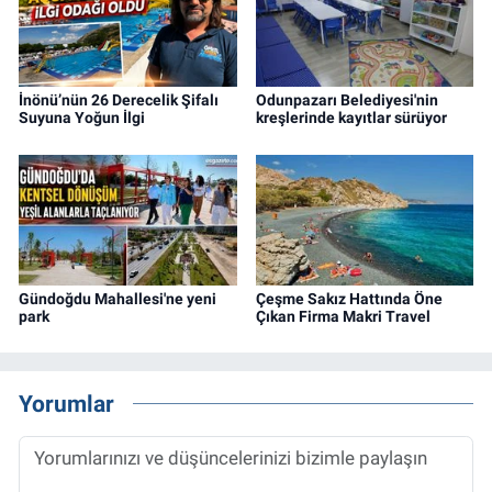
İnönü’nün 26 Derecelik Şifalı
Odunpazarı Belediyesi'nin
Suyuna Yoğun İlgi
kreşlerinde kayıtlar sürüyor
Gündoğdu Mahallesi'ne yeni
Çeşme Sakız Hattında Öne
park
Çıkan Firma Makri Travel
Yorumlar