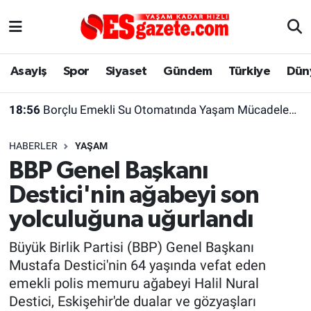
Asayiş
Yaşam
Eskişehir Nöbetçi Eczaneler
Asayiş
Spor
Siyaset
Gündem
Türkiye
Dün
Spor
Afyonkarahisar
Eskişehir Hava Durumu
18:56
Borçlu Emekli Su Otomatında Yaşam Mücadelesi Veriyor
Siyaset
Eğitim
Eskişehir Trafik Yoğunluk Haritası
HABERLER
YAŞAM
Gündem
Eskişehirspor Arşivi
Süper Lig Puan Durumu ve Fikstür
BBP Genel Başkanı
Destici'nin ağabeyi son
Türkiye
Eskişehir Arşivi
Tüm Manşetler
yolculuğuna uğurlandı
Dünya
Röportaj
Son Dakika Haberleri
Büyük Birlik Partisi (BBP) Genel Başkanı
Mustafa Destici'nin 64 yaşında vefat eden
Sağlık
Ekonomi
Haber Arşivi
emekli polis memuru ağabeyi Halil Nural
Destici, Eskişehir'de dualar ve gözyaşları
Alış-Veriş/İş dünyası
Kültür Sanat