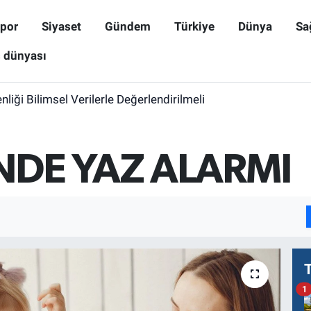
por
Siyaset
Gündem
Türkiye
Dünya
Sa
ş dünyası
iği Bilimsel Verilerle Değerlendirilmeli
NDE YAZ ALARMI
1