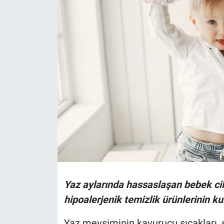
Politika
Bilecik
Kütahya
Gezi
Genel
Çevre
Yerel
Yaz aylarında hassaslaşan bebek cild
Magazin
hipoalerjenik temizlik ürünlerinin ku
Yaz mevsiminin kavurucu sıcakları, 
Bilim ve Teknoloji