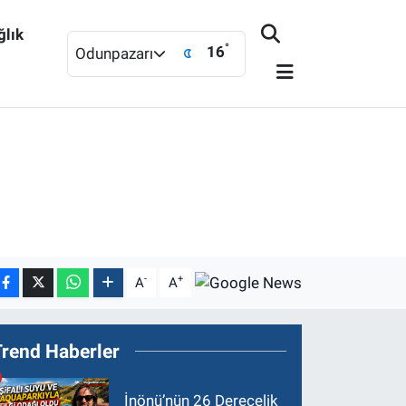
ğlık
°
16
Odunpazarı
-
+
A
A
Trend Haberler
İnönü’nün 26 Derecelik