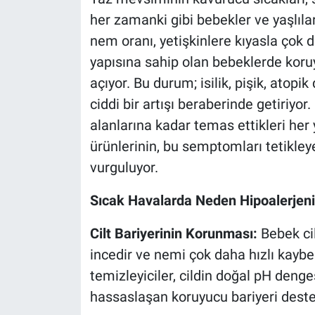
her zamanki gibi bebekler ve yaşlıla
nem oranı, yetişkinlere kıyasla çok 
yapısına sahip olan bebeklerde koruy
açıyor. Bu durum; isilik, pişik, atopi
ciddi bir artışı beraberinde getiriyo
alanlarına kadar temas ettikleri her 
ürünlerinin, bu semptomları tetikleye
vurguluyor.
Sıcak Havalarda Neden Hipoalerjenik
Cilt Bariyerinin Korunması:
Bebek cil
incedir ve nemi çok daha hızlı kaybede
temizleyiciler, cildin doğal pH den
hassaslaşan koruyucu bariyeri deste