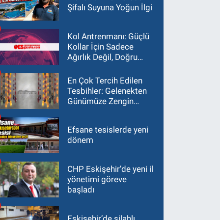
Şifalı Suyuna Yoğun İlgi
Kol Antrenmanı: Güçlü
Kollar İçin Sadece
Ağırlık Değil, Doğru
Yaklaşım Gerekir
En Çok Tercih Edilen
Tesbihler: Gelenekten
Günümüze Zengin
Çeşitlilik
Efsane tesislerde yeni
dönem
CHP Eskişehir’de yeni il
yönetimi göreve
başladı
Eskişehir’de silahlı