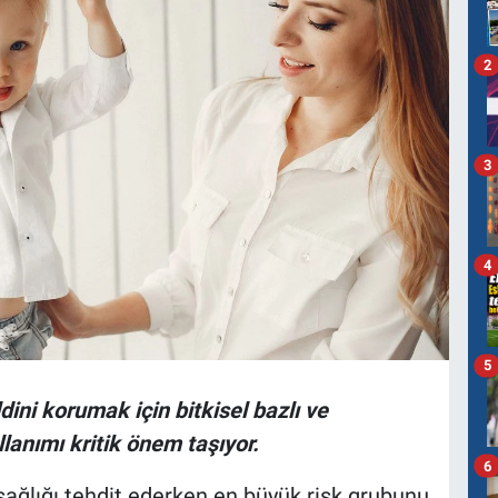
2
3
4
5
ini korumak için bitkisel bazlı ve
llanımı kritik önem taşıyor.
6
sağlığı tehdit ederken en büyük risk grubunu