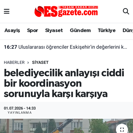
Asayiş
Yaşam
Eskişehir Nöbetçi Eczaneler
Asayiş
Spor
Siyaset
Gündem
Türkiye
Dün
Spor
Afyonkarahisar
Eskişehir Hava Durumu
16:27
Uluslararası öğrenciler Eskişehir'in değerlerini keşfetti
Siyaset
Eğitim
Eskişehir Trafik Yoğunluk Haritası
HABERLER
SIYASET
Gündem
Eskişehirspor Arşivi
Süper Lig Puan Durumu ve Fikstür
belediyecilik anlayışı ciddi
bir koordinasyon
Türkiye
Eskişehir Arşivi
Tüm Manşetler
sorunuyla karşı karşıya
Dünya
Röportaj
Son Dakika Haberleri
01.07.2026 - 14:33
Sağlık
Ekonomi
Haber Arşivi
YAYINLANMA
Alış-Veriş/İş dünyası
Kültür Sanat