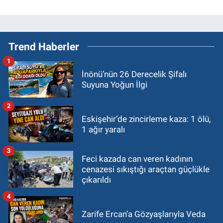
Trend Haberler
1
İnönü’nün 26 Derecelik Şifalı
Suyuna Yoğun İlgi
2
Eskişehir’de zincirleme kaza: 1 ölü,
1 ağır yaralı
3
Feci kazada can veren kadının
cenazesi sıkıştığı araçtan güçlükle
çıkarıldı
4
Zarife Ercan’a Gözyaşlarıyla Veda