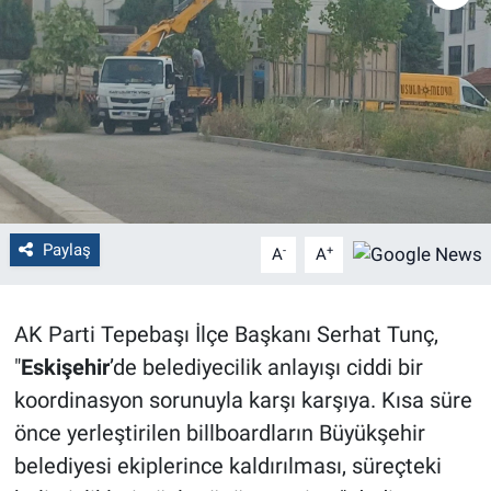
Politika
Bilecik
Kütahya
Gezi
Paylaş
-
+
A
A
Genel
Çevre
AK Parti Tepebaşı İlçe Başkanı Serhat Tunç,
"
Eskişehir
’de belediyecilik anlayışı ciddi bir
Yerel
koordinasyon sorunuyla karşı karşıya. Kısa süre
Magazin
önce yerleştirilen billboardların Büyükşehir
belediyesi ekiplerince kaldırılması, süreçteki
Bilim ve Teknoloji