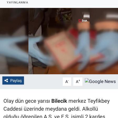
YAYINLANMA
Politika
Bilecik
Kütahya
Gezi
Genel
Çevre
Paylaş
-
+
A
A
Yerel
Olay dün gece yarısı
Bilecik
merkez Teyfikbey
Magazin
Caddesi üzerinde meydana geldi. Alkollü
olduğu öğrenilen A.S. ve E.S. isimli 2 kardeş
Bilim ve Teknoloji