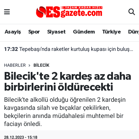
Asayiş
Yaşam
Eskişehir Nöbetçi Eczaneler
Asayiş
Spor
Siyaset
Gündem
Türkiye
Dün
Spor
Afyonkarahisar
Eskişehir Hava Durumu
17:32
Tepebaşı’nda raketler kurtuluş kupası için buluşacak
Siyaset
Eğitim
Eskişehir Trafik Yoğunluk Haritası
HABERLER
BILECIK
Gündem
Eskişehirspor Arşivi
Süper Lig Puan Durumu ve Fikstür
Bilecik'te 2 kardeş az daha
birbirlerini öldürecekti
Türkiye
Eskişehir Arşivi
Tüm Manşetler
Bilecik'te alkollü olduğu öğrenilen 2 kardeşin
Dünya
Röportaj
Son Dakika Haberleri
kavgasında silah ve bıçaklar çekilirken,
bekçilerin anında müdahalesi muhtemel bir
Sağlık
Ekonomi
Haber Arşivi
faciayı önledi.
Alış-Veriş/İş dünyası
Kültür Sanat
28.12.2023 - 15:18