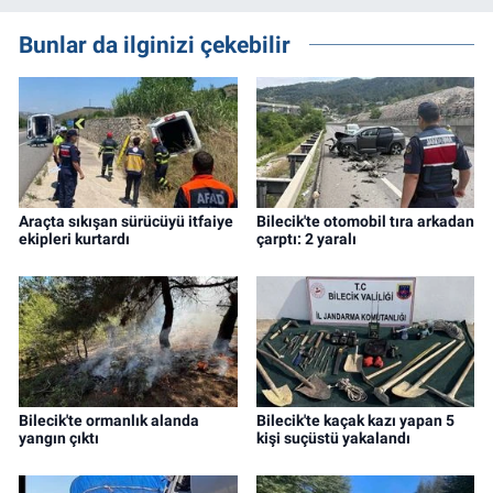
Bunlar da ilginizi çekebilir
Araçta sıkışan sürücüyü itfaiye
Bilecik'te otomobil tıra arkadan
ekipleri kurtardı
çarptı: 2 yaralı
Bilecik'te ormanlık alanda
Bilecik'te kaçak kazı yapan 5
yangın çıktı
kişi suçüstü yakalandı