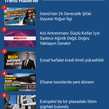
Trend Haberler
1
İnönü’nün 26 Derecelik Şifalı
Suyuna Yoğun İlgi
2
Kol Antrenmanı: Güçlü Kollar İçin
Sadece Ağırlık Değil, Doğru
Yaklaşım Gerekir
3
Esnaf kefalet kredi limiti yükseltildi
4
Efsane tesislerde yeni dönem
5
Eskişehir'de bir plazadaki ölüm
şüpheli bulundu