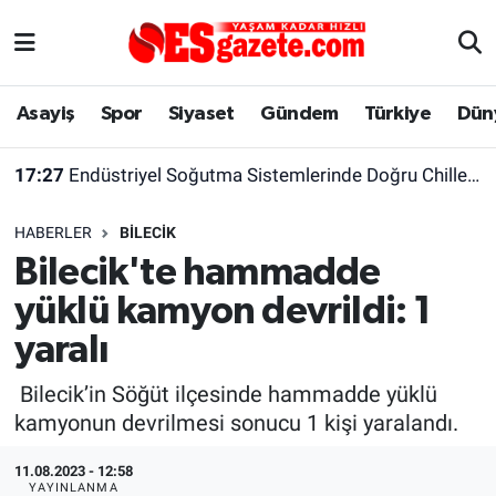
Asayiş
Yaşam
Eskişehir Nöbetçi Eczaneler
Asayiş
Spor
Siyaset
Gündem
Türkiye
Dün
Spor
Afyonkarahisar
Eskişehir Hava Durumu
17:27
Endüstriyel Soğutma Sistemlerinde Doğru Chiller Kapasitesi Nasıl Hesaplanır?
Siyaset
Eğitim
Eskişehir Trafik Yoğunluk Haritası
17:21
Başkan Ayşe Ünlüce, sazova çocuk evi inşaatını yerinde inceledi
HABERLER
BILECIK
Gündem
Eskişehirspor Arşivi
Süper Lig Puan Durumu ve Fikstür
Bilecik'te hammadde
yüklü kamyon devrildi: 1
Türkiye
Eskişehir Arşivi
Tüm Manşetler
yaralı
Dünya
Röportaj
Son Dakika Haberleri
Bilecik’in Söğüt ilçesinde hammadde yüklü
kamyonun devrilmesi sonucu 1 kişi yaralandı.
Sağlık
Ekonomi
Haber Arşivi
11.08.2023 - 12:58
Alış-Veriş/İş dünyası
Kültür Sanat
YAYINLANMA