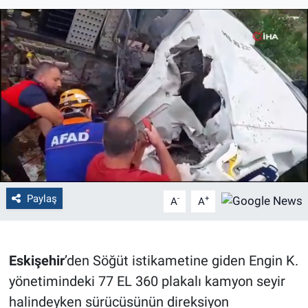
Politika
Bilecik
Kütahya
Gezi
Genel
Paylaş
Çevre
-
+
A
A
Yerel
Eskişehir
’den Söğüt istikametine giden Engin K.
Magazin
yönetimindeki 77 EL 360 plakalı kamyon seyir
halindeyken sürücüsünün direksiyon
Bilim ve Teknoloji