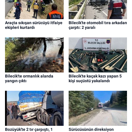
Araçta sıkışan sürücüyü itfaiye
Bilecik'te otomobil tıra arkadan
ekipleri kurtardı
çarptı: 2 yaralı
Bilecik'te ormanlık alanda
Bilecik'te kaçak kazı yapan 5
yangın çıktı
kişi suçüstü yakalandı
Bozüyük'te 2 tır çarpıştı, 1
Sürücüsünün direksiyon