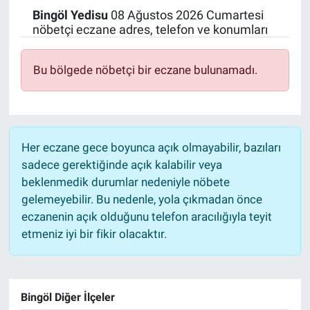
Bingöl
Yedisu
08 Ağustos 2026 Cumartesi
Politika
nöbetçi eczane adres, telefon ve konumları
Bilecik
Bu bölgede nöbetçi bir eczane bulunamadı.
Kütahya
Gezi
Her eczane gece boyunca açık olmayabilir, bazıları
sadece gerektiğinde açık kalabilir veya
Genel
beklenmedik durumlar nedeniyle nöbete
gelemeyebilir. Bu nedenle, yola çıkmadan önce
Çevre
eczanenin açık olduğunu telefon aracılığıyla teyit
etmeniz iyi bir fikir olacaktır.
Yerel
Magazin
Bingöl Diğer İlçeler
Bilim ve Teknoloji