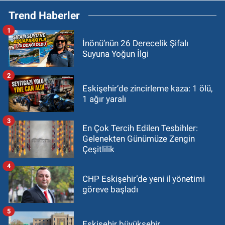
Trend Haberler
1
İnönü’nün 26 Derecelik Şifalı
Suyuna Yoğun İlgi
2
Eskişehir’de zincirleme kaza: 1 ölü,
1 ağır yaralı
3
En Çok Tercih Edilen Tesbihler:
Gelenekten Günümüze Zengin
Çeşitlilik
4
CHP Eskişehir’de yeni il yönetimi
göreve başladı
5
Eskişehir büyükşehir