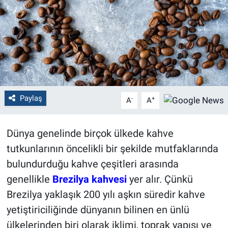
Politika
Bilecik
Kütahya
Gezi
Paylaş
-
+
A
A
Genel
Dünya genelinde birçok ülkede kahve
tutkunlarının öncelikli bir şekilde mutfaklarında
Çevre
bulundurduğu kahve çeşitleri arasında
Yerel
genellikle
Brezilya kahvesi
yer alır. Çünkü
Brezilya yaklaşık 200 yılı aşkın süredir kahve
Magazin
yetiştiriciliğinde dünyanın bilinen en ünlü
ülkelerinden biri olarak iklimi, toprak yapısı ve
Bilim ve Teknoloji