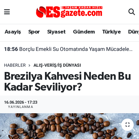
Asayiş
Yaşam
Eskişehir Nöbetçi Eczaneler
Asayiş
Spor
Siyaset
Gündem
Türkiye
Dün
Spor
Afyonkarahisar
Eskişehir Hava Durumu
18:56
Borçlu Emekli Su Otomatında Yaşam Mücadelesi Veriyor
Siyaset
Eğitim
Eskişehir Trafik Yoğunluk Haritası
HABERLER
ALIŞ-VERIŞ/İŞ DÜNYASI
Gündem
Eskişehirspor Arşivi
Süper Lig Puan Durumu ve Fikstür
Brezilya Kahvesi Neden Bu
Kadar Seviliyor?
Türkiye
Eskişehir Arşivi
Tüm Manşetler
Dünya
Röportaj
Son Dakika Haberleri
16.06.2026 - 17:23
YAYINLANMA
Sağlık
Ekonomi
Haber Arşivi
Alış-Veriş/İş dünyası
Kültür Sanat