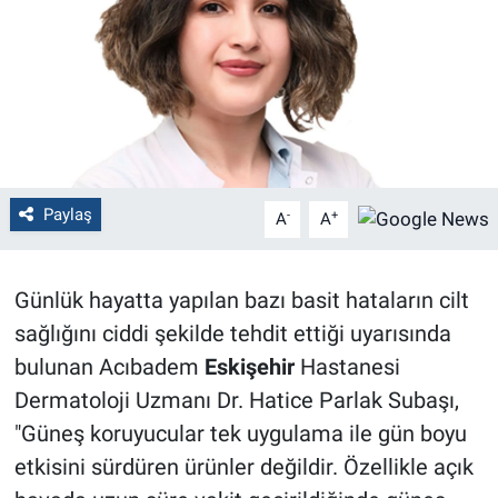
Politika
Bilecik
Kütahya
Gezi
Paylaş
-
+
A
A
Genel
Günlük hayatta yapılan bazı basit hataların cilt
Çevre
sağlığını ciddi şekilde tehdit ettiği uyarısında
bulunan Acıbadem
Eskişehir
Hastanesi
Yerel
Dermatoloji Uzmanı Dr. Hatice Parlak Subaşı,
"Güneş koruyucular tek uygulama ile gün boyu
Magazin
etkisini sürdüren ürünler değildir. Özellikle açık
Bilim ve Teknoloji