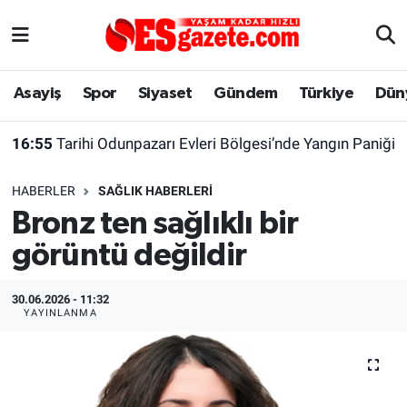
Asayiş
Yaşam
Eskişehir Nöbetçi Eczaneler
Asayiş
Spor
Siyaset
Gündem
Türkiye
Dün
Spor
Afyonkarahisar
Eskişehir Hava Durumu
16:55
Tarihi Odunpazarı Evleri Bölgesi’nde Yangın Paniği
Siyaset
Eğitim
Eskişehir Trafik Yoğunluk Haritası
HABERLER
SAĞLIK HABERLERI
Gündem
Eskişehirspor Arşivi
Süper Lig Puan Durumu ve Fikstür
Bronz ten sağlıklı bir
görüntü değildir
Türkiye
Eskişehir Arşivi
Tüm Manşetler
Dünya
Röportaj
Son Dakika Haberleri
30.06.2026 - 11:32
YAYINLANMA
Sağlık
Ekonomi
Haber Arşivi
Alış-Veriş/İş dünyası
Kültür Sanat