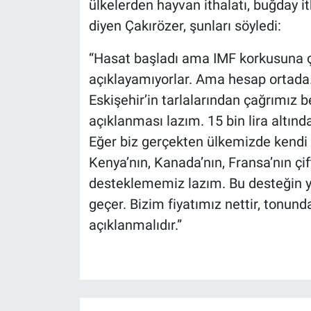
ülkelerden hayvan ithalatı, buğday it
diyen Çakırözer, şunları söyledi:
“Hasat başladı ama IMF korkusuna çi
açıklayamıyorlar. Ama hesap ortada. Ç
Eskişehir’in tarlalarından çağrımız be
açıklanması lazım. 15 bin lira altın
Eğer biz gerçekten ülkemizde kendi k
Kenya’nın, Kanada’nın, Fransa’nın çift
desteklememiz lazım. Bu desteğin y
geçer. Bizim fiyatımız nettir, tonund
açıklanmalıdır.”