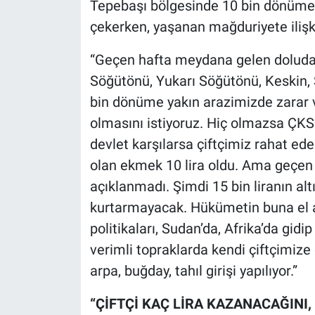
Tepebaşı bölgesinde 10 bin dönüme 
çekerken, yaşanan mağduriyete ilişki
“Geçen hafta meydana gelen doluda
Söğütönü, Yukarı Söğütönü, Keskin, 
bin dönüme yakın arazimizde zarar va
olmasını istiyoruz. Hiç olmazsa ÇKS’
devlet karşılarsa çiftçimiz rahat ede
olan ekmek 10 lira oldu. Ama geçen y
açıklanmadı. Şimdi 15 bin liranın alt
kurtarmayacak. Hükümetin buna el a
politikaları, Sudan’da, Afrika’da gidi
verimli topraklarda kendi çiftçimize
arpa, buğday, tahıl girişi yapılıyor.”
“ÇİFTÇİ KAÇ LİRA KAZANACAĞINI