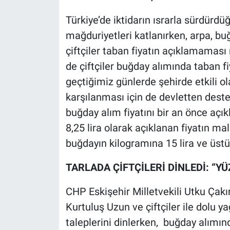
Türkiye’de iktidarın ısrarla sürdürdüğü
mağduriyetleri katlanırken, arpa, bu
çiftçiler taban fiyatın açıklamaması
de çiftçiler buğday alımında taban 
geçtiğimiz günlerde şehirde etkili o
karşılanması için de devletten deste
buğday alım fiyatını bir an önce açıkl
8,25 lira olarak açıklanan fiyatın ma
buğdayın kilogramına 15 lira ve üstün
TARLADA ÇİFTÇİLERİ DİNLEDİ: “Y
CHP Eskişehir Milletvekili Utku Çakı
Kurtuluş Uzun ve çiftçiler ile dolu ya
taleplerini dinlerken, buğday alımın