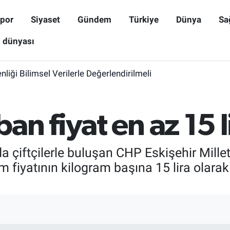
por
Siyaset
Gündem
Türkiye
Dünya
Sa
ş dünyası
iği Bilimsel Verilerle Değerlendirilmeli
n fiyat en az 15 l
a çiftçilerle buluşan CHP Eskişehir Millet
lım fiyatının kilogram başına 15 lira olar