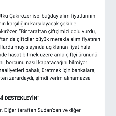
Utku Çakırözer ise, buğday alım fiyatlarının
nin karşılığını karşılayacak şekilde
ırözer, “Bir taraftan çiftçimizi dolu vurdu,
ftan da çiftçiler büyük merakla alım fiyatının
ıllarda mayıs ayında açıklanan fiyat hala
rinde hasat bitmek üzere ama çiftçi ürününü
nı, borcunu nasıl kapatacağını bilmiyor.
maaliyetleri pahalı, üretmek için bankalara,
 zaten zarardaydı, şimdi verim alınamazsa
Nİ DESTEKLEYİN”
ar. Diğer taraftan Sudan’dan ve diğer