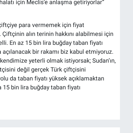
halatı için Meclis’e anlaşma getiriyorlar”
ftçiye para vermemek için fiyat
iftçinin alın terinin hakkını alabilmesi için
lli. En az 15 bin lira buğday taban fiyatı
da açılanacak bir rakamı biz kabul etmiyoruz.
endimize yeterli olmak istiyorsak; Sudan’ın,
çisini değil gerçek Türk çiftçisini
olu da taban fiyatı yüksek açıklamaktan
a 15 bin lira buğday taban fiyatı