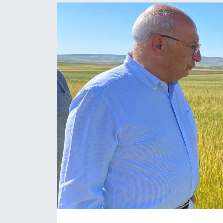
Politika
Bilecik
Kütahya
Gezi
Genel
Çevre
Yerel
Magazin
Bilim ve Teknoloji