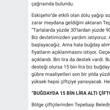
çağrısında bulundu.
Eskişehir’de etkili olan dolu yağışı 
zarar meydana geldiğini aktaran Tep
“Tarlalarda yüzde 30’lardan yüzde 90, 
Biz devletimizden yardım istiyoruz. 
başlayacağız. Ama hala buğday alım f
fiyatların açıklanmasını istiyor. Geçe
açıklandı. Bin lira da destek vardı. Bu 
desteği olursa 15 bin lira biz buğday
gübre maaliyetleri son bir yılda yüzd
yüksek hepsi çiftçiye yansıyacak. Her
“BUĞDAYDA 15 BİN LİRA ALTI ÇİF
Bölge çiftçilerinden Tepebaşı Beled