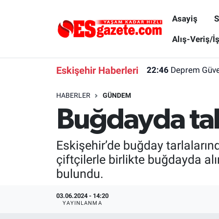
Asayiş
S
Asayiş
Yaşam
Eskişehir Nöbetçi Eczaneler
Alış-Veriş/İ
Spor
Afyonkarahisar
Eskişehir Hava Durumu
Eskişehir Haberleri
22:46
Deprem Güvenl
Siyaset
Eğitim
Eskişehir Trafik Yoğunluk Haritası
HABERLER
GÜNDEM
Buğdayda taba
Gündem
Eskişehirspor Arşivi
Süper Lig Puan Durumu ve Fikstür
Türkiye
Eskişehir Arşivi
Tüm Manşetler
Eskişehir’de buğday tarlalarınd
çiftçilerle birlikte buğdayda a
Dünya
Röportaj
Son Dakika Haberleri
bulundu.
Sağlık
Ekonomi
Haber Arşivi
03.06.2024 - 14:20
YAYINLANMA
Alış-Veriş/İş dünyası
Kültür Sanat