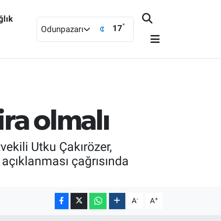
ğlık
°
17
Odunpazarı
ira olmalı
vekili Utku Çakırözer,
ak açıklanması çağrısında
-
+
A
A