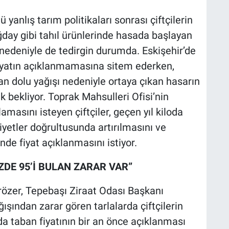
 yanlış tarım politikaları sonrası çiftçilerin
ğday gibi tahıl ürünlerinde hasada başlayan
 nedeniyle de tedirgin durumda. Eskişehir’de
fiyatın açıklanmamasına sitem ederken,
lan dolu yağışı nedeniyle ortaya çıkan hasarın
k bekliyor. Toprak Mahsulleri Ofisi’nin
amasını isteyen çiftçiler, geçen yıl kiloda
liyetler doğrultusunda artırılmasını ve
de fiyat açıklanmasını istiyor.
ÜZDE 95’İ BULAN ZARAR VAR”
rözer, Tepebaşı Ziraat Odası Başkanı
ğışından zarar gören tarlalarda çiftçilerin
da taban fiyatının bir an önce açıklanması