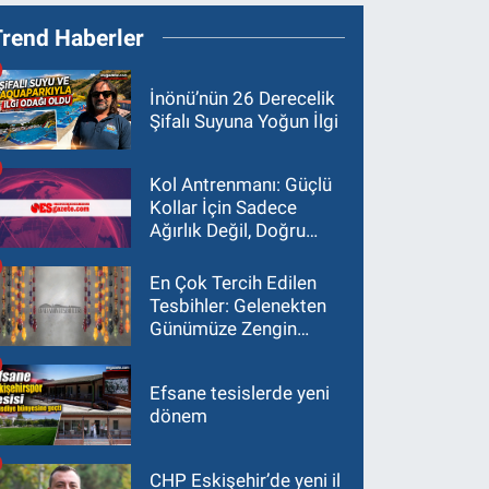
Trend Haberler
İnönü’nün 26 Derecelik
Şifalı Suyuna Yoğun İlgi
Kol Antrenmanı: Güçlü
Kollar İçin Sadece
Ağırlık Değil, Doğru
Yaklaşım Gerekir
En Çok Tercih Edilen
Tesbihler: Gelenekten
Günümüze Zengin
Çeşitlilik
Efsane tesislerde yeni
dönem
CHP Eskişehir’de yeni il